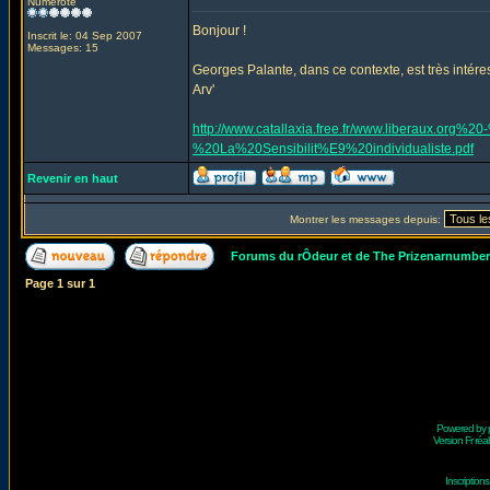
Numéroté
Bonjour !
Inscrit le: 04 Sep 2007
Messages: 15
Georges Palante, dans ce contexte, est très intéres
Arv'
http://www.catallaxia.free.fr/www.liberaux.o
%20La%20Sensibilit%E9%20individualiste.pdf
Revenir en haut
Montrer les messages depuis:
Forums du rÔdeur et de The Prizenarnumbe
Page
1
sur
1
Powered by
Version Fr réal
Inscriptio