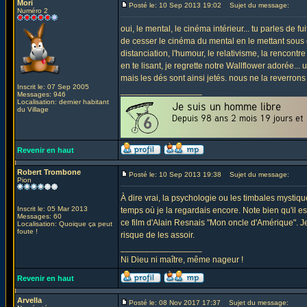
Mori
Posté le: 10 Sep 2013 19:02
Sujet du message:
Numéro 2
oui, le mental, le cinéma intérieur... tu parles de fui
de cesser le cinéma du mental en le mettant sous co
distanciation, l'humour, le relativisme, la rencontr
en te lisant, je regrette notre Wallflower adorée...
mais les dés sont ainsi jetés. nous ne la reverrons pe
Inscrit le: 07 Sep 2005
_________________
Messages: 946
Localisation: dernier habitant
du Village
Revenir en haut
Robert Trombone
Posté le: 10 Sep 2013 19:38
Sujet du message:
Pion
À dire vrai, la psychologie ou les timbales mystiq
Inscrit le: 05 Mar 2013
temps où je la regardais encore. Note bien qu'il es
Messages: 60
ce film d'Alain Resnais "Mon oncle d'Amérique". Je
Localisation: Quoique ça peut
foute !
risque de les assoir.
_________________
Ni Dieu ni maître, même nageur !
Revenir en haut
Arvella
Posté le: 08 Nov 2017 17:37
Sujet du message: