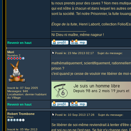
tu nous prends pour des caves ? Non mes mutiques 
qui est nôtre à chacun et dans lequel les autres o
sont la société. Tel notre Prisonnier, la fuite louan
Éloge de la fuite
, Henri Laborit, collection Folio/Es
_________________
Ni Dieu ni maître, même nageur !
Revenir en haut
Mori
Posté le: 23 Mar 2013 02:17
Sujet du message:
Numéro 2
mathématiquement, scientifiquement, rationnelle
prison ?
c'est quand je cesse de vouloir me libérer de moi-m
_________________
Inscrit le: 07 Sep 2005
Messages: 946
Localisation: dernier habitant
du Village
Revenir en haut
Robert Trombone
Posté le: 10 Sep 2013 17:26
Sujet du message:
Pion
Se libérer de soi-même reviendrait à tenter d'être
Inscrit le: 05 Mar 2013
est soi ou on ne l'est pas. Se fuir n'y change rien