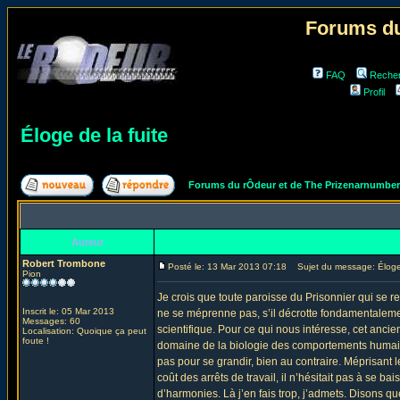
Forums du
FAQ
Reche
Profil
Éloge de la fuite
Forums du rÔdeur et de The Prizenarnumbe
Auteur
Robert Trombone
Posté le: 13 Mar 2013 07:18
Sujet du message: Éloge 
Pion
Je crois que toute paroisse du Prisonnier qui se re
Inscrit le: 05 Mar 2013
ne se méprenne pas, s’il décrotte fondamentaleme
Messages: 60
scientifique. Pour ce qui nous intéresse, cet anc
Localisation: Quoique ça peut
foute !
domaine de la biologie des comportements humains en
pas pour se grandir, bien au contraire. Méprisant 
coût des arrêts de travail, il n’hésitait pas à se b
d’harmonies. Là j’en fais trop, j’admets. Disons qu