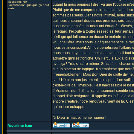
Messages: 60
quand tu nous poignes ! Bref, vu que l'occase m'est
Localisation: Quoique ça peut
foute !
Plutôt que de me compromettre dans un laborieux c
sommes pas seuls. Dans notre intimité, notre subs
qui nous entourent depuis nos premiers cris jusqu
aussi notre pensée. Ils nous ont éduqués, élevés,
le regard, l’écoute à toutes ses règles, leur sens
héritage qui influence en douce le moindre de no
voulons l’être, mais sous le déguisement de la rai
nous est inconscient. Afin de périphraser l’affai
nous nous croyons rationnels nous autres, il faut bi
admettre qu’il est fortiche. Un Hercule aux alibis 
avec ça ! Très sincère même. Grâce à lui chacun d
sur un plateau de logique. Il n’empêche que derriè
irrémédiablement. Mais Bon Dieu de crotte divine
sait ! Hé bien non justement, ou si peu. Il ne suffi
c'est-à-dire de l’invisible. Il est inaccessible le 
? Vraiment rien ? Si l’affranchissement semble imp
d’appel d’air revigorant. Il appelle ça la fuite et d
encore créative, notre renouveau vient de là. C’est
qu’on leur échappe.
_________________
Ni Dieu ni maître, même nageur !
Revenir en haut