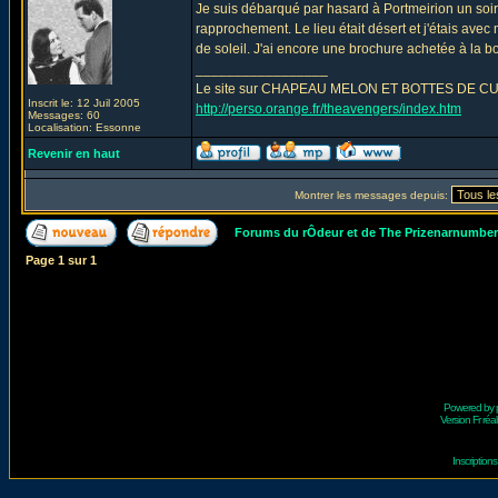
Je suis débarqué par hasard à Portmeirion un soir d'
rapprochement. Le lieu était désert et j'étais ave
de soleil. J'ai encore une brochure achetée à la bou
_________________
Le site sur CHAPEAU MELON ET BOTTES DE CUIR - Th
Inscrit le: 12 Juil 2005
http://perso.orange.fr/theavengers/index.htm
Messages: 60
Localisation: Essonne
Revenir en haut
Montrer les messages depuis:
Forums du rÔdeur et de The Prizenarnumbe
Page
1
sur
1
Powered by
Version Fr réal
Inscriptio