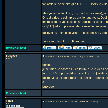
fantastique de se dire que l'ON EST DANS le Villa
Mais je véritable choc (coup de foudre même), je l
On est arrivé le soir après une longue route. Quell
impression de voir le soleil se coucher et se dire 
Only" ! Quelle impression de se reveiller au lever 
du lever du jour sur le village... et de passer 3 ro
_________________
Le rÔdeur, fan club du Prisonnier
Revenir en haut
busybee
Posté le: 05 Avr 2003 14:11
Sujet du message:
Invité
bonjour
je ne fais que passer sur ce forum, que je viens de
je suis allée à portmeirion il y a cinq ans. j'avais
de trouver à se loger (bed and breakfast) par exem
a+
busybee
Revenir en haut
denis
Posté le: 12 Juil 2005 21:20
Sujet du message:
Pion