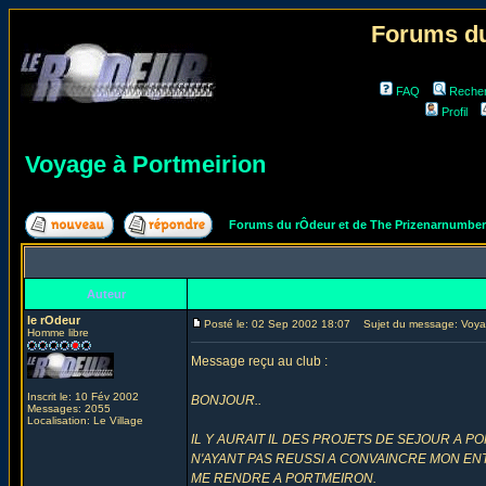
Forums du
FAQ
Reche
Profil
Voyage à Portmeirion
Forums du rÔdeur et de The Prizenarnumbe
Auteur
le rOdeur
Posté le: 02 Sep 2002 18:07
Sujet du message: Voyag
Homme libre
Message reçu au club :
Inscrit le: 10 Fév 2002
BONJOUR..
Messages: 2055
Localisation: Le Village
IL Y AURAIT IL DES PROJETS DE SEJOUR A 
N'AYANT PAS REUSSI A CONVAINCRE MON E
ME RENDRE A PORTMEIRON.