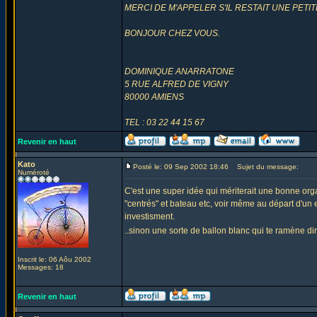
MERCI DE M'APPELER S'IL RESTAIT UNE PET
BONJOUR CHEZ VOUS.
DOMINIQUE ANARRATONE
5 RUE ALFRED DE VIGNY
80000 AMIENS
TEL : 03 22 44 15 67
Revenir en haut
Kato
Posté le: 09 Sep 2002 18:46
Sujet du message:
Numéroté
C'est une super idée qui mériterait une bonne orga
"centrés" et bateau etc, voir même au départ d'un e
investisment.
..sinon une sorte de ballon blanc qui te ramène di
Inscrit le: 06 Aôu 2002
Messages: 18
Revenir en haut