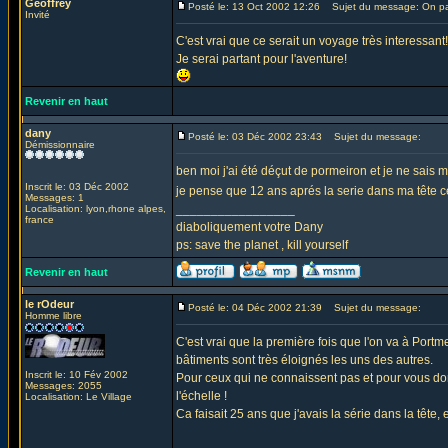
Geoffrey
Posté le: 13 Oct 2002 12:26
Sujet du message: On pa
Invité
C'est vrai que ce serait un voyage très interessant!
Je serai partant pour l'aventure!
Revenir en haut
dany
Posté le: 03 Déc 2002 23:43
Sujet du message:
Démissionnaire
ben moi j'ai été déçut de pormeiron et je ne sais 
Inscrit le: 03 Déc 2002
je pense que 12 ans aprés la serie dans ma tête ce
Messages: 1
_________________
Localisation: lyon,rhone alpes,
france
diaboliquement votre Dany
ps: save the planet , kill yourself
Revenir en haut
le rOdeur
Posté le: 04 Déc 2002 21:39
Sujet du message:
Homme libre
C'est vrai que la première fois que l'on va à Portme
bâtiments sont très éloignés les uns des autres.
Inscrit le: 10 Fév 2002
Pour ceux qui ne connaissent pas et pour vous donn
Messages: 2055
l'échelle !
Localisation: Le Village
Ca faisait 25 ans que j'avais la série dans la tête,