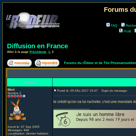
Forums du
FAQ
Reche
Profil
Diffusion en France
Aller à la page
Précédente
1
,
2
Forums du rÔdeur et de The Prizenarnumbe
Auteur
Mori
Posté le: 05 Aôu 2017 15:47
Sujet du message:
Numéro 2
le crédit qu'on va lui racheter, c'est une mandale 
_________________
Inscrit le: 07 Sep 2005
Messages: 946
Localisation: dernier habitant