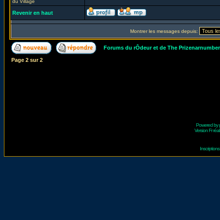
du Village
Revenir en haut
Montrer les messages depuis:
Forums du rÔdeur et de The Prizenarnumbe
Page
2
sur
2
Powered by
Version Fr réal
Inscriptio