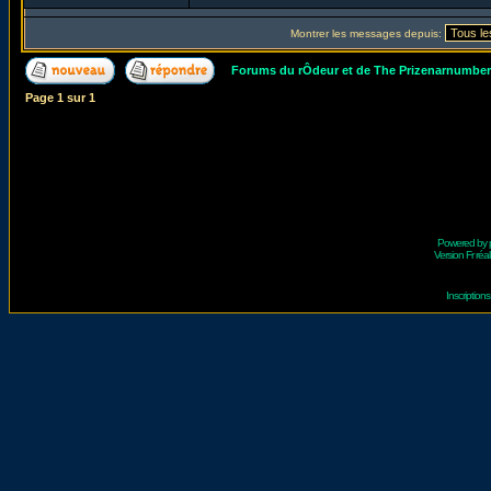
Montrer les messages depuis:
Forums du rÔdeur et de The Prizenarnumbe
Page
1
sur
1
Powered by
Version Fr réal
Inscriptio