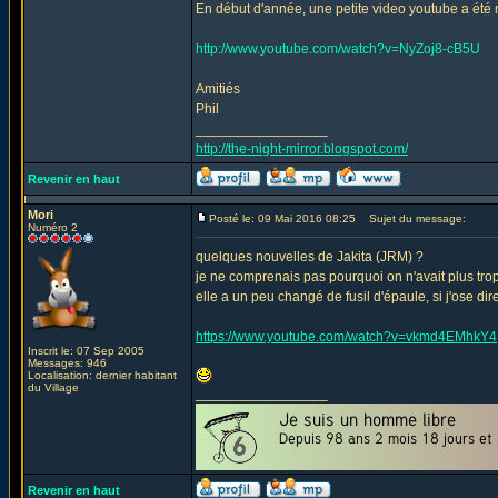
En début d'année, une petite video youtube a été m
http://www.youtube.com/watch?v=NyZoj8-cB5U
Amitiés
Phil
_________________
http://the-night-mirror.blogspot.com/
Revenir en haut
Mori
Posté le: 09 Mai 2016 08:25
Sujet du message:
Numéro 2
quelques nouvelles de Jakita (JRM) ?
je ne comprenais pas pourquoi on n'avait plus trop
elle a un peu changé de fusil d'épaule, si j'ose dir
https://www.youtube.com/watch?v=vkmd4EMhkY4
Inscrit le: 07 Sep 2005
Messages: 946
Localisation: dernier habitant
du Village
_________________
Revenir en haut