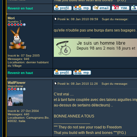
That you build with flesh and bones """(P.G.)
Revenir en haut
Mori
Posté le: 08 Jan 2010 09:59
Sujet du message:
Numéro 2
qu'elle n'oublie pas une burqa dans ses bagages ..
_________________
Inscrit le: 07 Sep 2005
Messages: 946
Localisation: dernier habitant
du Village
Revenir en haut
WallFlower
Posté le: 08 Jan 2010 11:26
Sujet du message:
Majordome
C'est vrai ....
et à tant faire couplée avec des talons aiguilles i
au-dessus de sertains détecteurs) ..
Inscrit le: 27 Oct 2004
Messages: 440
BONNE ANNEE A TOUS
Localisation: Camugnano.Bo.
40032. Italia
_________________
""" They do not see your road to Freedom
That you build with flesh and bones """(P.G.)