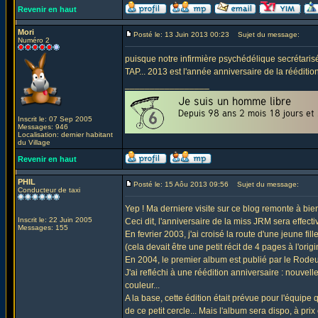
Revenir en haut
Mori
Posté le: 13 Juin 2013 00:23
Sujet du message:
Numéro 2
puisque notre infirmière psychédélique secrétaris
TAP... 2013 est l'année anniversaire de la rééditi
_________________
Inscrit le: 07 Sep 2005
Messages: 946
Localisation: dernier habitant
du Village
Revenir en haut
PHIL
Posté le: 15 Aôu 2013 09:56
Sujet du message:
Conducteur de taxi
Yep ! Ma derniere visite sur ce blog remonte à bien
Inscrit le: 22 Juin 2005
Ceci dit, l'anniversaire de la miss JRM sera effectiv
Messages: 155
En fevrier 2003, j'ai croisé la route d'une jeune fill
(cela devait être une petit récit de 4 pages à l'origin
En 2004, le premier album est publié par le Rodeur
J'ai refléchi à une réédition anniversaire : nouve
couleur...
A la base, cette édition était prévue pour l'équipe
de ce petit cercle... Mais l'album sera dispo, à prix