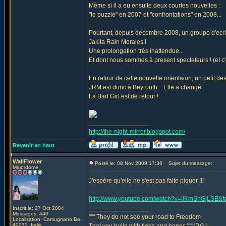
Même si il a eu ensuite deux courtes nouvelles :
"le puzzle" en 2007 et "confrontations" en 2008...
Pourtant, depuis decembre 2008, un groupe d'ecriva
Jakita Rain Morales !
Une prolongation très inattendue...
Et dont nous sommes à present spectateurs ! (et c'es
En retour de cette nouvelle orientaion, un petit des
JRM est donc à Beyrouth... Elle a changé...
La Bad Girl est de retour !
_________________
http://the-night-mirror.blogspot.com/
Revenir en haut
WallFlower
Posté le: 08 Nov 2009 17:36
Sujet du message:
Majordome
J'espère qu'elle ne s'est pas faite piquer !!!
http://www.youtube.com/watch?v=ilKmShGjLSE&
_________________
Inscrit le: 27 Oct 2004
Messages: 440
""" They do not see your road to Freedom
Localisation: Camugnano.Bo.
40032. Italia