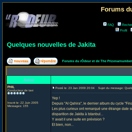
Forums du
FAQ
Reche
Profil
Quelques nouvelles de Jakita
Forums du rÔdeur et de The Prizenarnumbe
Auteur
PHIL
Posté le: 23 Jan 2009 20:04
Sujet du message: Quelqu
Conducteur de taxi
Yep !
Inscrit le: 22 Juin 2005
Depuis "Al Qahira", le dernier album du cycle "Fin
Messages: 155
Les plus curieux ont remarqué une étrange date sur
disparition de Jakita à Istanbul...
Y avait il une suite en prévision ?
Et bien, non...