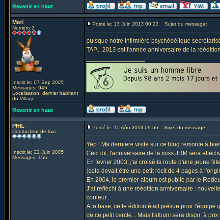
Revenir en haut
Mori
Posté le: 13 Juin 2013 00:23
Sujet du message:
Numéro 2
puisque notre infirmière psychédélique secrétaris
TAP... 2013 est l'année anniversaire de la rééditi
_________________
Inscrit le: 07 Sep 2005
Messages: 946
Localisation: dernier habitant
du Village
Revenir en haut
PHIL
Posté le: 15 Aôu 2013 09:56
Sujet du message:
Conducteur de taxi
Yep ! Ma derniere visite sur ce blog remonte à bien
Inscrit le: 22 Juin 2005
Ceci dit, l'anniversaire de la miss JRM sera effectiv
Messages: 155
En fevrier 2003, j'ai croisé la route d'une jeune fill
(cela devait être une petit récit de 4 pages à l'origin
En 2004, le premier album est publié par le Rodeur
J'ai refléchi à une réédition anniversaire : nouve
couleur...
A la base, cette édition était prévue pour l'équipe
de ce petit cercle... Mais l'album sera dispo, à prix