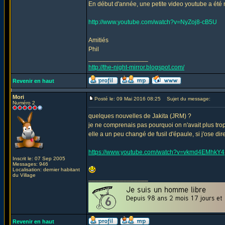
En début d'année, une petite video youtube a été m
http://www.youtube.com/watch?v=NyZoj8-cB5U
Amitiés
Phil
_________________
http://the-night-mirror.blogspot.com/
Revenir en haut
Mori
Posté le: 09 Mai 2016 08:25
Sujet du message:
Numéro 2
quelques nouvelles de Jakita (JRM) ?
je ne comprenais pas pourquoi on n'avait plus trop
elle a un peu changé de fusil d'épaule, si j'ose dir
https://www.youtube.com/watch?v=vkmd4EMhkY4
Inscrit le: 07 Sep 2005
Messages: 946
Localisation: dernier habitant
du Village
_________________
Revenir en haut