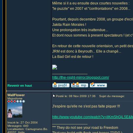
Même si il a eu ensuite deux courtes nouvelles :
"le puzzle" en 2007 et "confrontations" en 2008...
Pourtant, depuis decembre 2008, un groupe d'ecriva
Jakita Rain Morales !
Une prolongation très inattendue...
Et dont nous sommes à present spectateurs ! (et c'es
En retour de cette nouvelle orientaion, un petit des
JRM est donc à Beyrouth... Elle a changé...
La Bad Girl est de retour !
_________________
http://the-night-mirror.blogspot.com/
Revenir en haut
WallFlower
Posté le: 08 Nov 2009 17:36
Sujet du message:
Majordome
J'espère qu'elle ne s'est pas faite piquer !!!
http://www.youtube.com/watch?v=ilKmShGjLSE&
_________________
Inscrit le: 27 Oct 2004
Messages: 440
""" They do not see your road to Freedom
Localisation: Camugnano.Bo.
40032. Italia