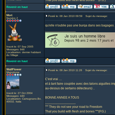
That you build with flesh and bones """(P.G.)
Revenir en haut
Mori
Posté le: 08 Jan 2010 09:59
Sujet du message:
Numéro 2
qu'elle n'oublie pas une burqa dans ses bagages ..
_________________
Inscrit le: 07 Sep 2005
Messages: 946
Localisation: dernier habitant
du Village
Revenir en haut
WallFlower
Posté le: 08 Jan 2010 11:26
Sujet du message:
Majordome
C'est vrai ....
et à tant faire couplée avec des talons aiguilles i
au-dessus de sertains détecteurs) ..
Inscrit le: 27 Oct 2004
Messages: 440
BONNE ANNEE A TOUS
Localisation: Camugnano.Bo.
40032. Italia
_________________
""" They do not see your road to Freedom
That you build with flesh and bones """(P.G.)