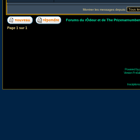
Montrer les messages depuis:
Forums du rÔdeur et de The Prizenarnumbe
Page
1
sur
1
Powered by
Version Fr réal
Inscriptio