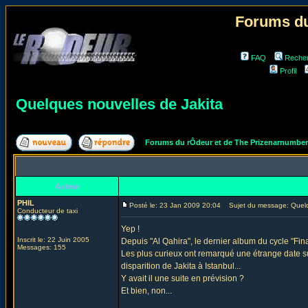
Forums du
FAQ
Reche
Profil
Quelques nouvelles de Jakita
Forums du rÔdeur et de The Prizenarnumbe
Auteur
PHIL
Posté le: 23 Jan 2009 20:04
Sujet du message: Quelqu
Conducteur de taxi
Yep !
Inscrit le: 22 Juin 2005
Depuis "Al Qahira", le dernier album du cycle "Fin
Messages: 155
Les plus curieux ont remarqué une étrange date sur
disparition de Jakita à Istanbul...
Y avait il une suite en prévision ?
Et bien, non...