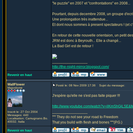
"le puzzle" en 2007 et "confrontations" en 2008...
Pourtant, depuis decembre 2008, un groupe d'ecriva
Une prolongation très inattendue...
Et dont nous sommes à present spectateurs ! (et c'es
En retour de cette nouvelle orientaion, un petit des
JRM est donc à Beyrouth... Elle a changé...
La Bad Girl est de retour !
_________________
http://the-night-mirror.blogspot.com/
Revenir en haut
WallFlower
Posté le: 08 Nov 2009 17:36
Sujet du message:
Majordome
J'espère qu'elle ne s'est pas faite piquer !!!
http://www.youtube.com/watch?v=ilKmShGjLSE&
_________________
Inscrit le: 27 Oct 2004
Messages: 440
""" They do not see your road to Freedom
Localisation: Camugnano.Bo.
40032. Italia
That you build with flesh and bones """(P.G.)
Revenir en haut