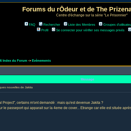
Forums du rÔdeur et de The Prize
Centre d'échange sur la série "Le Prisonnier"
FAQ
Rechercher
Liste des Membres
Groupes d'utilisate
Profil
Se connecter pour vérifier ses messages privés
r6 Index du Forum
->
Evènements
Message
es nouvelles de Jakita
al Project", certains m'ont demandé : mais qu'est devenue Jakita ?
le passeport qui apparait sur la 4eme de cover... Etrange car elle est située après l