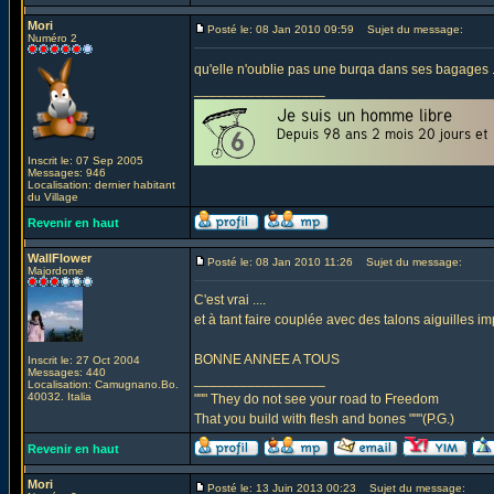
Mori
Posté le: 08 Jan 2010 09:59
Sujet du message:
Numéro 2
qu'elle n'oublie pas une burqa dans ses bagages ..
_________________
Inscrit le: 07 Sep 2005
Messages: 946
Localisation: dernier habitant
du Village
Revenir en haut
WallFlower
Posté le: 08 Jan 2010 11:26
Sujet du message:
Majordome
C'est vrai ....
et à tant faire couplée avec des talons aiguilles i
BONNE ANNEE A TOUS
Inscrit le: 27 Oct 2004
Messages: 440
_________________
Localisation: Camugnano.Bo.
40032. Italia
""" They do not see your road to Freedom
That you build with flesh and bones """(P.G.)
Revenir en haut
Mori
Posté le: 13 Juin 2013 00:23
Sujet du message: