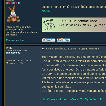
Numéro 2
puisque notre infirmière psychédélique secrétarisé
album
.
_________________
Inscrit le: 07 Sep 2005
Messages: 946
Localisation: dernier habitant
du Village
Revenir en haut
PHIL
Posté le: 15 Aôu 2013 09:56
Sujet du message:
Conducteur de taxi
Yep ! Ma derniere visite sur ce blog remonte à bien
Inscrit le: 22 Juin 2005
Ceci dit, l'anniversaire de la miss JRM sera effectiv
Messages: 155
En fevrier 2003, j'ai croisé la route d'une jeune fill
(cela devait être une petit récit de 4 pages à l'origin
En 2004, le premier album est publié par le Rodeur
J'ai refléchi à une réédition anniversaire : nouvel
A la base, cette édition était prévue pour l'équipe 
quelqu'un le souhaite...
En début d'année, une petite video youtube a été m
http://www.youtube.com/watch?v=NyZoj8-cB5U