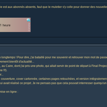
e est aux abonnés absents, faut que le muletier s'y colle pour donner des nouvelles
 longtemps ! Pour dire, j'ai bataillé pour me souvenir et retrouver mon mot de passe
ement bientôt d'actualité...
e, au Caire, dont j'ai pris une photo, qui allait servir de point de départ à Final Project
e !!!).
...
le couverture, cover cartonnée, certaines pages retouchées, et version intégralement
qui avait réalisé ce projet. Je ne pensais pas que cela pouvait interresser quelqu'un 
ise en ligne :