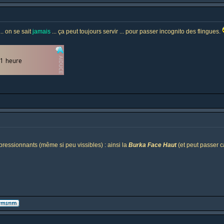
. on se sait
jamais
... ça peut toujours servir ... pour passer incognito des flingues.
mpressionnants (même si peu vissibles) : ainsi la
Burka Face Haut
(et peut passer c