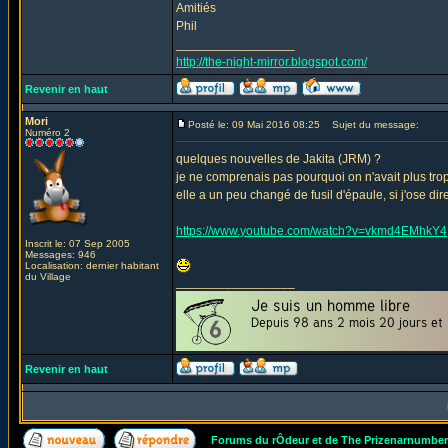
Amitiés
Phil
_________________
http://the-night-mirror.blogspot.com/
Revenir en haut
Mori
Posté le: 09 Mai 2016 08:25
Sujet du message:
Numéro 2
quelques nouvelles de Jakita (JRM) ?
je ne comprenais pas pourquoi on n'avait plus trop
elle a un peu changé de fusil d'épaule, si j'ose dir
https://www.youtube.com/watch?v=vkmd4EMhkY4
Inscrit le: 07 Sep 2005
Messages: 946
Localisation: dernier habitant
du Village
_________________
Revenir en haut
Forums du rÔdeur et de The Prizenarnumbe