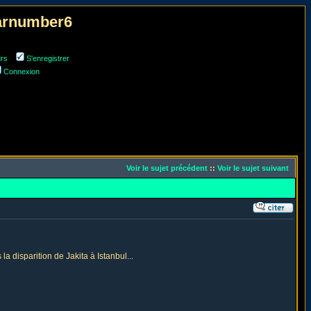
narnumber6
urs
S'enregistrer
Connexion
Voir le sujet précédent
::
Voir le sujet suivant
a disparition de Jakita à Istanbul...