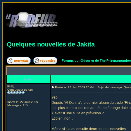
Quelques nouvelles de Jakita
Forums du rÔdeur et de The Prizenarnumbe
Auteur
PHIL
Posté le: 23 Jan 2009 20:04
Sujet du message: Quelqu
Conducteur de taxi
Yep !
Inscrit le: 22 Juin 2005
Depuis "Al Qahira", le dernier album du cycle "Fin
Messages: 155
Les plus curieux ont remarqué une étrange date sur 
Y avait il une suite en prévision ?
Et bien, non...
Même si il a eu ensuite deux courtes nouvelles :