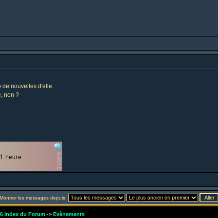
 de nouvelles d'elle.
e, non ?
Montrer les messages depuis:
r6 Index du Forum
->
Evènements