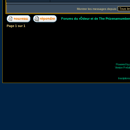
Montrer les messages depuis:
Forums du rÔdeur et de The Prizenarnumbe
Page
1
sur
1
Powered by
Version Fr réal
Inscriptio