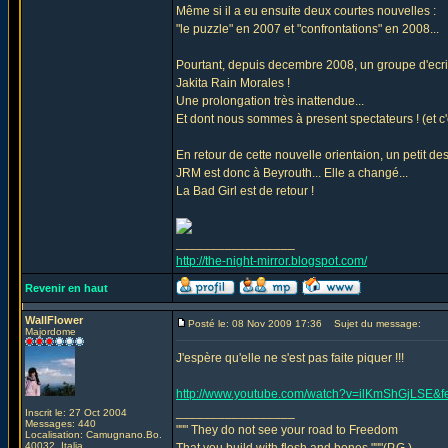
Même si il a eu ensuite deux courtes nouvelles :
"le puzzle" en 2007 et "confrontations" en 2008...
Pourtant, depuis decembre 2008, un groupe d'ecriva
Jakita Rain Morales !
Une prolongation très inattendue...
Et dont nous sommes à present spectateurs ! (et c'es
En retour de cette nouvelle orientaion, un petit des
JRM est donc à Beyrouth... Elle a changé...
La Bad Girl est de retour !
_________________
http://the-night-mirror.blogspot.com/
Revenir en haut
WallFlower
Posté le: 08 Nov 2009 17:36
Sujet du message:
Majordome
J'espère qu'elle ne s'est pas faite piquer !!!
http://www.youtube.com/watch?v=ilKmShGjLSE&
_________________
Inscrit le: 27 Oct 2004
Messages: 440
""" They do not see your road to Freedom
Localisation: Camugnano.Bo.
40032. Italia