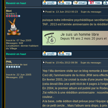
Revenir en haut
Mori
Posté le: 13 Juin 2013 00:23
Sujet du message:
Numéro 2
puisque notre infirmière psychédélique secrétaris
TAP... 2013 est l'année anniversaire de la rééditi
_________________
Inscrit le: 07 Sep 2005
Messages: 946
Localisation: dernier habitant
du Village
Revenir en haut
PHIL
Posté le: 15 Aôu 2013 09:56
Sujet du message:
Conducteur de taxi
Yep ! Ma derniere visite sur ce blog remonte à bien
Inscrit le: 22 Juin 2005
Ceci dit, l'anniversaire de la miss JRM sera effectiv
Messages: 155
En fevrier 2003, j'ai croisé la route d'une jeune fill
(cela devait être une petit récit de 4 pages à l'origin
En 2004, le premier album est publié par le Rodeur
J'ai refléchi à une réédition anniversaire : nouve
couleur...
A la base, cette édition était prévue pour l'équipe
de ce petit cercle... Mais l'album sera dispo, à prix