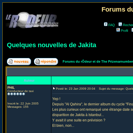
Forums du
FAQ
Reche
Profil
Quelques nouvelles de Jakita
Forums du rÔdeur et de The Prizenarnumbe
Auteur
PHIL
Posté le: 23 Jan 2009 20:04
Sujet du message: Quelqu
Conducteur de taxi
Yep !
Inscrit le: 22 Juin 2005
Depuis "Al Qahira", le dernier album du cycle "Fin
Messages: 155
Les plus curieux ont remarqué une étrange date sur
disparition de Jakita à Istanbul...
Y avait il une suite en prévision ?
Et bien, non...