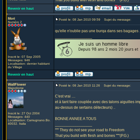
That you build with flesh and bones """(P.G.)
Revenir en haut
Mori
Posté le: 08 Jan 2010 09:59
Sujet du message:
Numéro 2
qu'elle n'oublie pas une burqa dans ses bagages ..
_________________
Inscrit le: 07 Sep 2005
Messages: 946
Localisation: dernier habitant
du Village
Revenir en haut
WallFlower
Posté le: 08 Jan 2010 11:26
Sujet du message:
Majordome
C'est vrai ....
et à tant faire couplée avec des talons aiguilles i
au-dessus de sertains détecteurs) ..
Inscrit le: 27 Oct 2004
Messages: 440
BONNE ANNEE A TOUS
Localisation: Camugnano.Bo.
40032. Italia
_________________
""" They do not see your road to Freedom
That you build with flesh and bones """(P.G.)