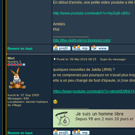
En début d'année, une petite video youtube a été m
http://www.youtube.com/watch?v=NyZoj8-cB5U
Amitiés
Phil
_________________
http://the-night-mirror.blogspot.com/
Revenir en haut
Mori
Posté le: 09 Mai 2016 08:25
Sujet du message:
Numéro 2
quelques nouvelles de Jakita (JRM) ?
je ne comprenais pas pourquoi on n'avait plus trop
elle a un peu changé de fusil d'épaule, si j'ose dir
https://www.youtube.com/watch?v=vkmd4EMhkY4
Inscrit le: 07 Sep 2005
Messages: 946
Localisation: dernier habitant
du Village
_________________
Revenir en haut