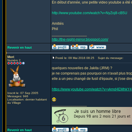
En début d'année, une petite video youtube a été m
http://www.youtube.com/watch?v=NyZoj8-cB5U
Amitiés
Phil
_________________
http://the-night-mirror.blogspot.com/
Revenir en haut
Mori
Posté le: 09 Mai 2016 08:25
Sujet du message:
Numéro 2
quelques nouvelles de Jakita (JRM) ?
je ne comprenais pas pourquoi on n'avait plus trop
elle a un peu changé de fusil d'épaule, si j'ose dir
https://www.youtube.com/watch?v=vkmd4EMhkY4
Inscrit le: 07 Sep 2005
Messages: 946
Localisation: dernier habitant
du Village
_________________
Revenir en haut