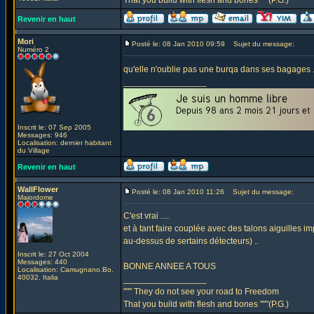
That you build with flesh and bones """(P.G.)
Revenir en haut
Mori
Posté le: 08 Jan 2010 09:59
Sujet du message:
Numéro 2
qu'elle n'oublie pas une burqa dans ses bagages ..
_________________
Inscrit le: 07 Sep 2005
Messages: 946
Localisation: dernier habitant
du Village
Revenir en haut
WallFlower
Posté le: 08 Jan 2010 11:26
Sujet du message:
Majordome
C'est vrai ....
et à tant faire couplée avec des talons aiguilles i
au-dessus de sertains détecteurs) ..
Inscrit le: 27 Oct 2004
Messages: 440
BONNE ANNEE A TOUS
Localisation: Camugnano.Bo.
40032. Italia
_________________
""" They do not see your road to Freedom
That you build with flesh and bones """(P.G.)