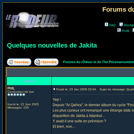
Forums du
FAQ
Reche
Profil
Quelques nouvelles de Jakita
Forums du rÔdeur et de The Prizenarnumbe
Auteur
PHIL
Posté le: 23 Jan 2009 20:04
Sujet du message: Quelqu
Conducteur de taxi
Yep !
Inscrit le: 22 Juin 2005
Depuis "Al Qahira", le dernier album du cycle "Fin
Messages: 155
Les plus curieux ont remarqué une étrange date sur
disparition de Jakita à Istanbul...
Y avait il une suite en prévision ?
Et bien, non...