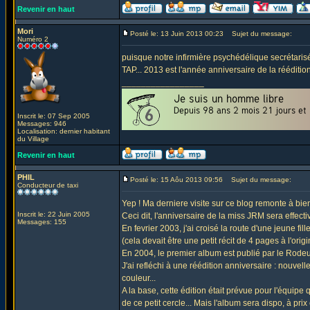
Revenir en haut
Mori
Posté le: 13 Juin 2013 00:23
Sujet du message:
Numéro 2
puisque notre infirmière psychédélique secrétaris
TAP... 2013 est l'année anniversaire de la rééditi
_________________
Inscrit le: 07 Sep 2005
Messages: 946
Localisation: dernier habitant
du Village
Revenir en haut
PHIL
Posté le: 15 Aôu 2013 09:56
Sujet du message:
Conducteur de taxi
Yep ! Ma derniere visite sur ce blog remonte à bien
Inscrit le: 22 Juin 2005
Ceci dit, l'anniversaire de la miss JRM sera effectiv
Messages: 155
En fevrier 2003, j'ai croisé la route d'une jeune fill
(cela devait être une petit récit de 4 pages à l'origin
En 2004, le premier album est publié par le Rodeur
J'ai refléchi à une réédition anniversaire : nouve
couleur...
A la base, cette édition était prévue pour l'équipe
de ce petit cercle... Mais l'album sera dispo, à prix