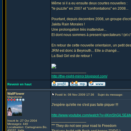
Même si il a eu ensuite deux courtes nouvelles :
"le puzzle" en 2007 et "confrontations" en 2008...
Pourtant, depuis decembre 2008, un groupe d'ecriva
Jakita Rain Morales !
Une prolongation très inattendue...
Et dont nous sommes à present spectateurs ! (et c'es
En retour de cette nouvelle orientaion, un petit des
JRM est donc à Beyrouth... Elle a changé...
La Bad Girl est de retour !
_________________
http://the-night-mirror.blogspot.com/
Revenir en haut
WallFlower
Posté le: 08 Nov 2009 17:36
Sujet du message:
Majordome
J'espère qu'elle ne s'est pas faite piquer !!!
http://www.youtube.com/watch?v=ilKmShGjLSE&
_________________
Inscrit le: 27 Oct 2004
Messages: 440
""" They do not see your road to Freedom
Localisation: Camugnano.Bo.
40032. Italia