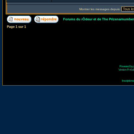
Montrer les messages depuis:
Forums du rÔdeur et de The Prizenarnumbe
Page
1
sur
1
Powered by
Version Fr réal
Inscriptio