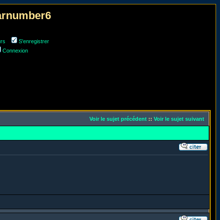
narnumber6
urs
S'enregistrer
Connexion
Voir le sujet précédent
::
Voir le sujet suivant