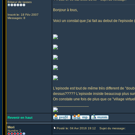
Briseur de tasses
Bonjour à tous,
Inscrit le: 18 Fév 2007
Messages: 8
Voici un constat que j'ai fait au debut de l'episod
L'episode est tout de même très different de "doubl
dessus????? L'episode insiste beaucoup plus sur
On constate une fois de plus que ce "village virtu
_________________
Revenir en haut
Mori
Posté le: 04 Avr 2016 19:12
Sujet du message:
Numéro 2