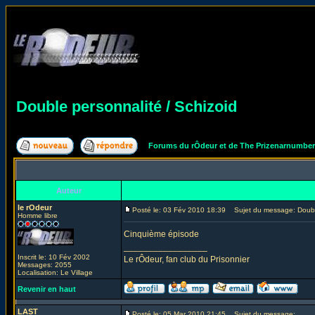
Double personnalité / Schizoid
Forums du rÔdeur et de The Prizenarnumbe
Auteur
le rOdeur
Posté le: 03 Fév 2010 18:39
Sujet du message: Double
Homme libre
Cinquième épisode
_________________
Inscrit le: 10 Fév 2002
Le rÔdeur, fan club du Prisonnier
Messages: 2055
Localisation: Le Village
Revenir en haut
LAST
Posté le: 05 Mar 2010 21:45
Sujet du message: