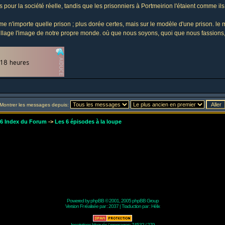
s pour la société réelle, tandis que les prisonniers à Portmeirion l'étaient comme ils 
n'importe quelle prison ; plus dorée certes, mais sur le modèle d'une prison. le m
-village l'image de notre propre monde. où que nous soyons, quoi que nous fassio
Montrer les messages depuis:
r6 Index du Forum
->
Les 6 épisodes à la loupe
Powered by
phpBB
© 2001, 2005 phpBB Group
Version Fr réalisée par :
2037
| Traduction par :
Hélix
Inscriptions bloqués / messages: 74532 / 279