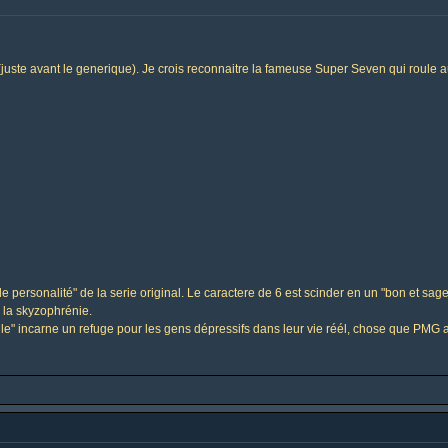
e (juste avant le generique). Je crois reconnaitre la fameuse Super Seven qui roule a
e personalité" de la serie original. Le caractere de 6 est scinder en un "bon et sag
 la skyzophrénie.
elle" incarne un refuge pour les gens dépressifs dans leur vie réél, chose que PMG