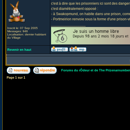
c'est à dire que les prisonniers ici sont des danger
c'est diamétralement opposé :
- à Swakopmund, on habite dans une prison, comme 
- Portmeirion renvoie sous la forme d'une prison
_________________
Inscrit le: 07 Sep 2005
Messages: 946
Localisation: dernier habitant
du Village
Revenir en haut
Forums du rÔdeur et de The Prizenarnumbe
Page
1
sur
1