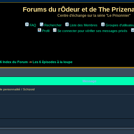
Forums du rÔdeur et de The Prize
Centre d'échange sur la série "Le Prisonnier"
FAQ
Rechercher
Liste des Membres
Groupes d'utilisate
Profil
Se connecter pour vérifier ses messages privés
r6 Index du Forum
->
Les 6 épisodes à la loupe
Message
 personnalité / Schizoid