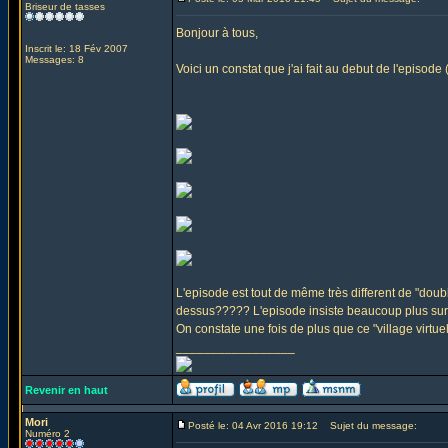
Briseur de tasses
Bonjour à tous,
Inscrit le: 18 Fév 2007
Messages: 8
Voici un constat que j'ai fait au debut de l'episod
L'episode est tout de même très different de "doubl
dessus????? L'episode insiste beaucoup plus sur
On constate une fois de plus que ce "village virtu
_________________
Revenir en haut
Mori
Posté le: 04 Avr 2016 19:12
Sujet du message:
Numéro 2