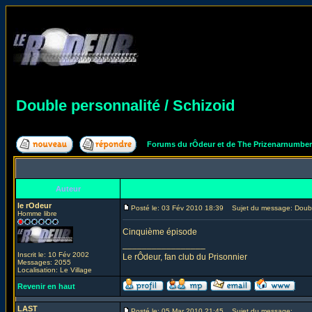
Double personnalité / Schizoid
Forums du rÔdeur et de The Prizenarnumbe
Auteur
le rOdeur
Posté le: 03 Fév 2010 18:39
Sujet du message: Double
Homme libre
Cinquième épisode
_________________
Inscrit le: 10 Fév 2002
Le rÔdeur, fan club du Prisonnier
Messages: 2055
Localisation: Le Village
Revenir en haut
LAST
Posté le: 05 Mar 2010 21:45
Sujet du message: