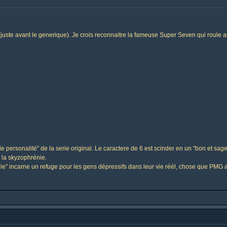
e (juste avant le generique). Je crois reconnaitre la fameuse Super Seven qui roule a
e personalité" de la serie original. Le caractere de 6 est scinder en un "bon et sag
 la skyzophrénie.
elle" incarne un refuge pour les gens dépressifs dans leur vie réél, chose que PMG