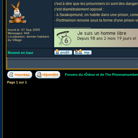
c'est à dire que les prisonniers ici sont des danger
c'est diamétralement opposé :
- à Swakopmund, on habite dans une prison, comme 
- Portmeirion renvoie sous la forme d'une prison
_________________
Inscrit le: 07 Sep 2005
Messages: 946
Localisation: dernier habitant
du Village
Revenir en haut
Forums du rÔdeur et de The Prizenarnumbe
Page
1
sur
1