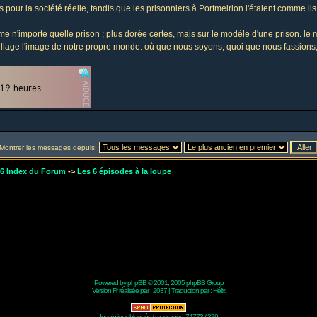
s pour la société réelle, tandis que les prisonniers à Portmeirion l'étaient comme ils 
n'importe quelle prison ; plus dorée certes, mais sur le modèle d'une prison. le m
-village l'image de notre propre monde. où que nous soyons, quoi que nous fassio
Montrer les messages depuis:
r6 Index du Forum
->
Les 6 épisodes à la loupe
Powered by
phpBB
© 2001, 2005 phpBB Group
Version Fr réalisée par :
2037
| Traduction par :
Hélix
Inscriptions bloqués / messages: 74773 / 279