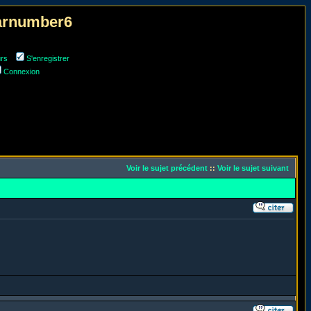
narnumber6
urs
S'enregistrer
Connexion
Voir le sujet précédent
::
Voir le sujet suivant