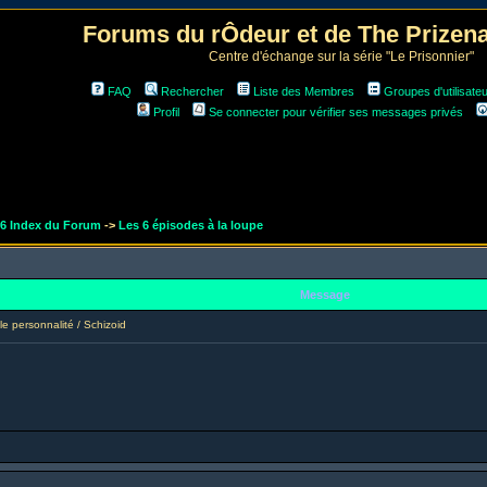
Forums du rÔdeur et de The Prize
Centre d'échange sur la série "Le Prisonnier"
FAQ
Rechercher
Liste des Membres
Groupes d'utilisate
Profil
Se connecter pour vérifier ses messages privés
r6 Index du Forum
->
Les 6 épisodes à la loupe
Message
 personnalité / Schizoid