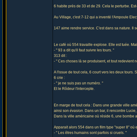
6 habite près de 33 et de 29. Cela le perturbe. Est
Au Village, c'est 7-12 qui a inventé l'Ampoule Elec
147 aime rendre service. C'est dans sa nature. Il 
Le café où 554 travaille explose. Elle est tuée. Mai
- " 93 a dit qu'il faut suivre les tours. "
313 dit :
- " Ces choses là se produisent, et tout redevient n
A l'issue de tout cela, 6 court vers les deux tours
6 crie :
- " je ne suis pas un numéro. "
Et le Rôdeur l'intercepte.
En marge de tout cela : Dans une grande ville amér
ainsi son
évasion
. Dans un bar, il rencontre Luci
Dans la ville américaine où réside 6, une bombe 
Apparait alors 554 dans un film type "super 8" où el
- " Les êtres humains sont parfois si cruels. "