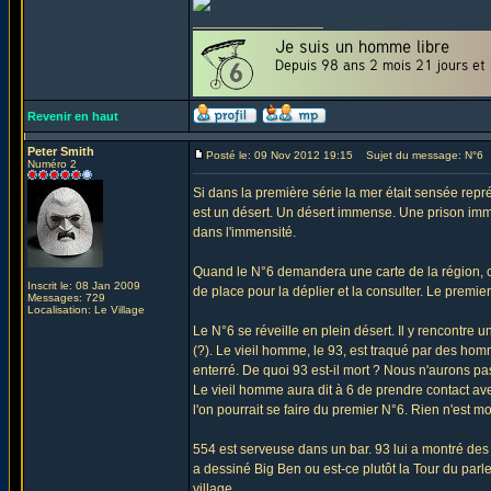
_________________
Revenir en haut
Peter Smith
Posté le: 09 Nov 2012 19:15
Sujet du message: N°6
Numéro 2
Si dans la première série la mer était sensée repr
est un désert. Un désert immense. Une prison imm
dans l'immensité.
Quand le N°6 demandera une carte de la région, c
Inscrit le: 08 Jan 2009
de place pour la déplier et la consulter. Le premie
Messages: 729
Localisation: Le Village
Le N°6 se réveille en plein désert. Il y rencontre u
(?). Le vieil homme, le 93, est traqué par des homm
enterré. De quoi 93 est-il mort ? Nous n'aurons pa
Le vieil homme aura dit à 6 de prendre contact a
l'on pourrait se faire du premier N°6. Rien n'est m
554 est serveuse dans un bar. 93 lui a montré des
a dessiné Big Ben ou est-ce plutôt la Tour du pa
village.