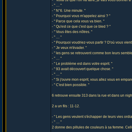
- " Voilà ce que l'on va faire, je vais vous donner
- " .... "
- " N°6. Une minute. "
- " Pourquoi vous m'appelez ainsi ? "
- " Parce que cela vous va bien. "
- " Qu'est ce que c'est que ce bled ? "
- " Vous êtes des nôtres. "
- " .... "
- " Pourquoi voudriez-vous partir ? D'où vous vient 
- " Je veux m'évader. "
- " les gens se retrouvent comme bon leurs semble
- " .... "
- " Le problème est dans votre esprit. "
- " 93 avait découvert quelque chose. "
- " .... "
- " Si j'ouvre mon esprit, vous allez vous en empare
- " C'est bien possible. "
6 retrouve ensuite 313 dans la rue et dans un nigh
2 a un fils : 11-12.
- " Les gens veulent s'échapper de leurs vies ordia
- " .... "
2 donne des pillules de couleurs à sa femme. Cell