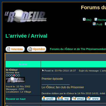
Forums du
FAQ
Reche
Profil
L'arrivée / Arrival
Forums du rÔdeur et de The Prizenarnumbe
Auteur
le rOdeur
Posté le: 03 Fév 2010 18:37
Sujet du message: L'arrivé
Homme libre
Premier épisode
_________________
Inscrit le: 10 Fév 2002
Le rÔdeur, fan club du Prisonnier
Messages: 2055
Localisation: Le Village
Dernière édition par le rOdeur le 14 Fév 2010 14:01, édité 
Revenir en haut