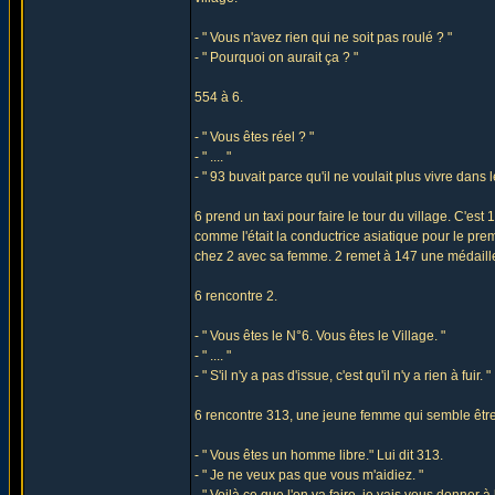
- " Vous n'avez rien qui ne soit pas roulé ? "
- " Pourquoi on aurait ça ? "
554 à 6.
- " Vous êtes réel ? "
- " .... "
- " 93 buvait parce qu'il ne voulait plus vivre dans
6 prend un taxi pour faire le tour du village. C'est 1
comme l'était la conductrice asiatique pour le pre
chez 2 avec sa femme. 2 remet à 147 une médail
6 rencontre 2.
- " Vous êtes le N°6. Vous êtes le Village. "
- " .... "
- " S'il n'y a pas d'issue, c'est qu'il n'y a rien à fuir. "
6 rencontre 313, une jeune femme qui semble être 
- " Vous êtes un homme libre." Lui dit 313.
- " Je ne veux pas que vous m'aidiez. "