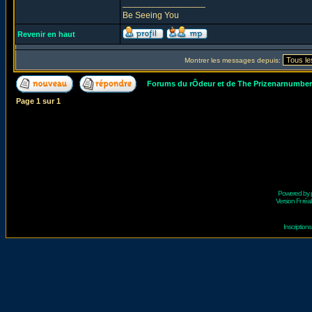
_________________
Be Seeing You
Revenir en haut
Montrer les messages depuis:
Forums du rÔdeur et de The Prizenarnumbe
Page
1
sur
1
Powered by
Version Fr réal
Inscriptio