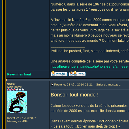
Numéro 6 dans la série de 1967 se bat pour conse
baisser les bras après 17 épisodes où il ne l'a jamai
A l'inverse, le Numéro 6 de 2009 commence par se
amour (Numéro 313 devenant le nouveau rêveur). N
ne fait plus que de vous un rouage de la société a
mais au moins Numéro 6 peut de nouveau se révolter 
améliorer notre pauvre monde ? Comment lutter cont
_________________
I will not be pushed, filed, stamped, indexed, brie
Une analyse complète de la série par votre serviteu
http://theavengers.fr/index.php/hors-serie/annee
Revenir en haut
oscar
Posté le: 28 Aôu 2010 21:21
Sujet du message:
Majordome
Bonsoir tout monde !
J’aime les deux versions de la série le prisonnier.
La série de 2009 est plus explicite dans la conclu
Inscrit le: 05 Juil 2005
Dans l’avant dernier épisode : McGoohan déclare
Messages: 494
« Je sais tout !...Et j’en sais déjà de trop ! »