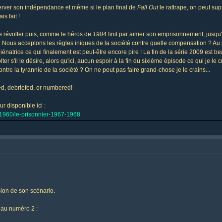
rver son indépendance et même si le plan final de
Fall Out
le rattrape, on peut sup
s fait !
 révolter puis, comme le héros de
1984
finit par aimer son emprisonnement, jusqu'à
ous acceptons les règles iniques de la société contre quelle compensation ? Au p
liénatrice ce qui finalement est peut-être encore pire ! La fin de la série 2009 est
s'il le désire, alors qu'ici, aucun espoir à la fin du sixième épisode ce qui je le 
re la tyrannie de la société ? On ne peut pas faire grand-chose je le crains...
fed, debriefed, or numbered!
r disponible ici :
s-1960/le-prisonnier-1967-1968
sion de son scénario.
 au numéro 2 :