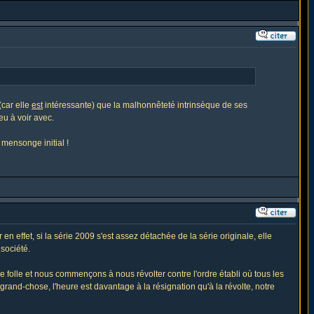
(car elle
est
intéressante) que la malhonnêteté intrinsèque de ses
u à voir avec.
 mensonge initial !
 effet, si la série 2009 s'est assez détachée de la série originale, elle
 société.
 folle et nous commençons à nous révolter contre l'ordre établi où tous les
rand-chose, l'heure est davantage à la résignation qu'à la révolte, notre