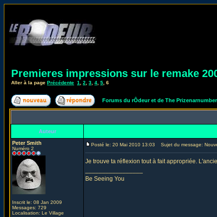
Premieres impressions sur le remake 20
Aller à la page
Précédente
1
,
2
,
3
,
4
,
5
,
6
Forums du rÔdeur et de The Prizenarnumbe
Auteur
Peter Smith
Posté le: 20 Mai 2010 13:03
Sujet du message: Nouv
Numéro 2
Je trouve ta réflexion tout à fait appropriée. L'anci
_________________
Be Seeing You
Inscrit le: 08 Jan 2009
Messages: 729
Localisation: Le Village