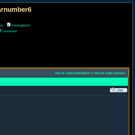
narnumber6
urs
S'enregistrer
Connexion
Voir le sujet précédent
::
Voir le sujet suivant