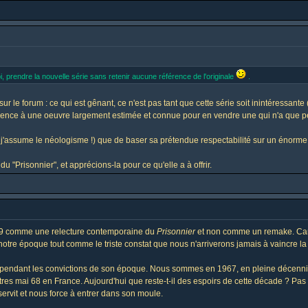
 prendre la nouvelle série sans retenir aucune référence de l'originale
.
r le forum : ce qui est gênant, ce n'est pas tant que cette série soit inintéressante 
érence à une oeuvre largement estimée et connue pour en vendre une qui n'a que pe
... j'assume le néologisme !) que de baser sa prétendue respectabilité sur un énorme
u "Prisonnier", et apprécions-la pour ce qu'elle a à offrir.
2009 comme une relecture contemporaine du
Prisonnier
et non comme un remake. Car en
notre époque tout comme le triste constat que nous n'arriverons jamais à vaincre la
t cependant les convictions de son époque. Nous sommes en 1967, en pleine décennie
es mai 68 en France. Aujourd'hui que reste-t-il des espoirs de cette décade ? Pas g
rvit et nous force à entrer dans son moule.