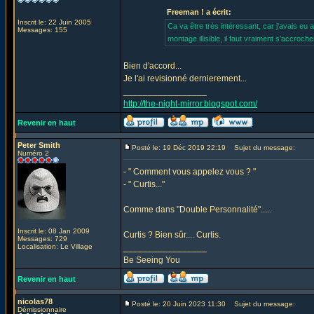
Freeman ! a écrit:
Inscrit le: 22 Juin 2005
Ca va être très intéressant, car j'avais eu 
Messages: 155
montage illisible, il faut vraiment s'accroche
Bien d'accord...
Je l'ai revisionné dernierement...
_________________
http://the-night-mirror.blogspot.com/
Revenir en haut
Peter Smith
Posté le: 19 Déc 2019 22:19
Sujet du message:
Numéro 2
- " Comment vous appelez vous ? "
- " Curtis..."
Comme dans "Double Personnalité".....
Inscrit le: 08 Jan 2009
Curtis ? Bien sûr.... Curtis.
Messages: 729
Localisation: Le Village
_________________
Be Seeing You
Revenir en haut
nicolas78
Posté le: 20 Juin 2023 11:30
Sujet du message:
Démissionnaire