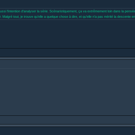
aussi l'intention d'analyser la série. Scénaristiquement, ça va extrêmement loin dans la pensée 
r. Malgré tout, je trouve qu'elle a quelque chose à dire, et qu'elle n'a pas mérité la descente en