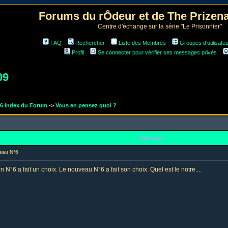
Forums du rÔdeur et de The Prize
Centre d'échange sur la série "Le Prisonnier"
FAQ
Rechercher
Liste des Membres
Groupes d'utilisate
Profil
Se connecter pour vérifier ses messages privés
09
r6 Index du Forum
->
Vous en pensez quoi ?
Message
eau N°6
en N°6 a fait un choix. Le nouveau N°6 a fait son choix. Quel est le notre....