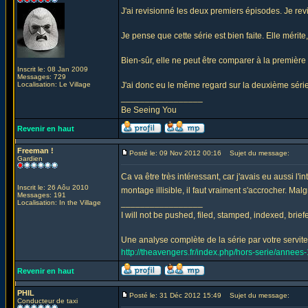
J'ai revisionné les deux premiers épisodes. Je revi
Je pense que cette série est bien faite. Elle méri
Bien-sûr, elle ne peut être comparer à la première
Inscrit le: 08 Jan 2009
Messages: 729
Localisation: Le Village
J'ai donc eu le même regard sur la deuxième série
_________________
Be Seeing You
Revenir en haut
Freeman !
Posté le: 09 Nov 2012 00:16
Sujet du message:
Gardien
Ca va être très intéressant, car j'avais eu aussi l'
Inscrit le: 26 Aôu 2010
montage illisible, il faut vraiment s'accrocher. Malg
Messages: 191
_________________
Localisation: In the Village
I will not be pushed, filed, stamped, indexed, brie
Une analyse complète de la série par votre serviteu
http://theavengers.fr/index.php/hors-serie/annee
Revenir en haut
PHIL
Posté le: 31 Déc 2012 15:49
Sujet du message:
Conducteur de taxi