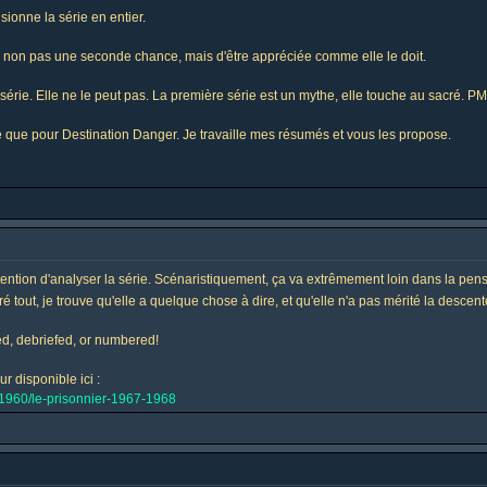
sionne la série en entier.
te, non pas une seconde chance, mais d'être appréciée comme elle le doit.
 série. Elle ne le peut pas. La première série est un mythe, elle touche au sacré. P
 que pour Destination Danger. Je travaille mes résumés et vous les propose.
intention d'analyser la série. Scénaristiquement, ça va extrêmement loin dans la pens
ré tout, je trouve qu'elle a quelque chose à dire, et qu'elle n'a pas mérité la descent
fed, debriefed, or numbered!
r disponible ici :
s-1960/le-prisonnier-1967-1968