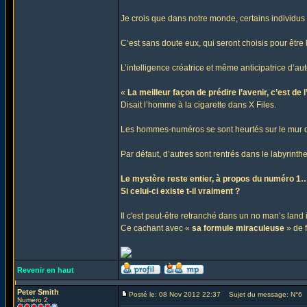
Je crois que dans notre monde, certains individus
C’est sans doute eux, qui seront choisis pour être
L’intelligence créatrice et même anticipatrice d’au
«
La meilleur façon de prédire l’avenir, c’est de l
Disait l’homme à la cigarette dans X Files.
Les hommes-numéros se sont heurtés sur le mur d
Par défaut, d’autres sont rentrés dans le labyrinthe
Le mystère reste entier, à propos du numéro 1
Si celui-ci existe t-il vraiment ?
Il c'est peut-être retranché dans un no man’s land 
Ce cachant avec «
sa formule miraculeuse
» de 
Revenir en haut
Peter Smith
Posté le: 08 Nov 2012 22:37
Sujet du message: N°6
Numéro 2