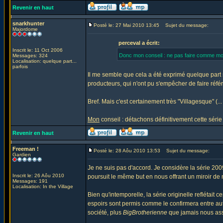
Revenir en haut
snarkhunter
Posté le: 27 Mai 2010 13:45
Sujet du message:
Majordome
perceval a écrit:
Inscrit le: 11 Oct 2006
Donc mon conseil : ne pas faire comme moi,
Messages: 324
Localisation: quelque part...
parfois
Il me semble que cela a été exprimé quelque part su
producteurs, qui n'ont pu s'empêcher de faire réf
Bref. Mais c'est certainement très "Villagesque" (
Mon
conseil : détachons définitivement cette série d
Revenir en haut
Freeman !
Posté le: 28 Aôu 2010 13:53
Sujet du message:
Gardien
Je ne suis pas d'accord. Je considère la série 
Inscrit le: 26 Aôu 2010
poursuit le même but en nous offrant un miroir de 
Messages: 191
Localisation: In the Village
Bien qu'intemporelle, la série originelle reflétai
espoirs sont permis comme le confirmera entre autr
société, plus
BigBrotherienne
que jamais nous asse