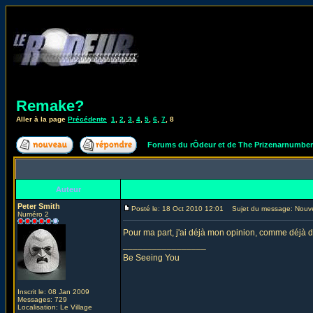
Remake?
Aller à la page
Précédente
1
,
2
,
3
,
4
,
5
,
6
,
7
,
8
Forums du rÔdeur et de The Prizenarnumbe
Auteur
Peter Smith
Posté le: 18 Oct 2010 12:01
Sujet du message: Nouv
Numéro 2
Pour ma part, j'ai déjà mon opinion, comme déjà d
_________________
Be Seeing You
Inscrit le: 08 Jan 2009
Messages: 729
Localisation: Le Village