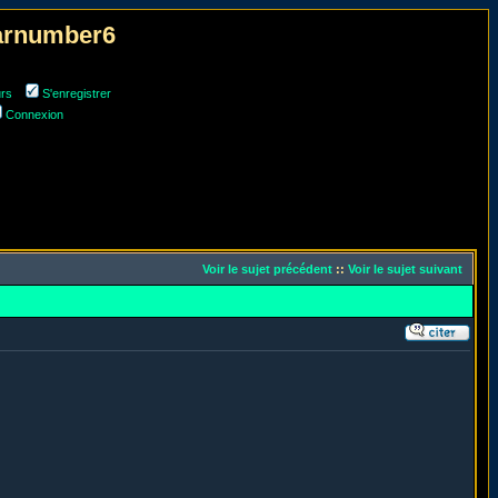
narnumber6
urs
S'enregistrer
Connexion
Voir le sujet précédent
::
Voir le sujet suivant