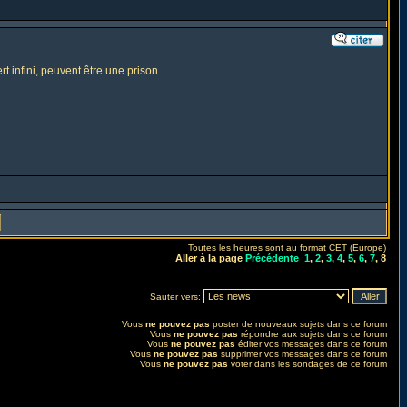
infini, peuvent être une prison....
Toutes les heures sont au format CET (Europe)
Aller à la page
Précédente
1
,
2
,
3
,
4
,
5
,
6
,
7
,
8
Sauter vers:
Vous
ne pouvez pas
poster de nouveaux sujets dans ce forum
Vous
ne pouvez pas
répondre aux sujets dans ce forum
Vous
ne pouvez pas
éditer vos messages dans ce forum
Vous
ne pouvez pas
supprimer vos messages dans ce forum
Vous
ne pouvez pas
voter dans les sondages de ce forum