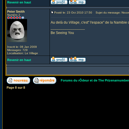
Revenir en haut
Peter Smith
Posté le: 23 Oct 2010 17:50
Sujet du message: Nouv
Numéro 2
Au delà du
Village
, c'est" l'espace" de la Namibie
_________________
Be Seeing You
Inscrit le: 08 Jan 2009
Messages: 729
Localisation: Le Village
Revenir en haut
Forums du rÔdeur et de The Prizenarnumbe
Page
8
sur
8