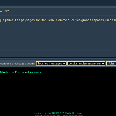
eau N°6
 que j'aime. Les paysages sont fabuleux. Comme quoi : les grands espaces, un désert 
Montrer les messages depuis:
r6 Index du Forum
->
Les news
Powered by
phpBB
© 2001, 2005 phpBB Group
Version Fr réalisée par :
2037
| Traduction par :
Hélix