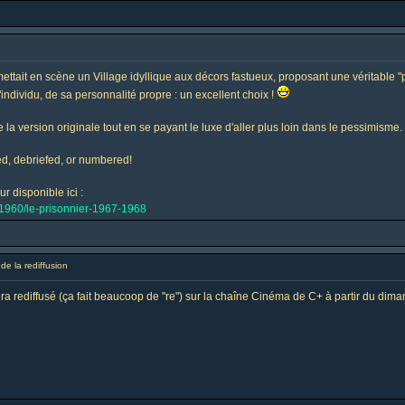
mettait en scène un Village idyllique aux décors fastueux, proposant une véritable 
'individu, de sa personnalité propre : un excellent choix !
 version originale tout en se payant le luxe d'aller plus loin dans le pessimisme. En
fed, debriefed, or numbered!
r disponible ici :
s-1960/le-prisonnier-1967-1968
e la rediffusion
era rediffusé (ça fait beaucoop de "re") sur la chaîne Cinéma de C+ à partir du di