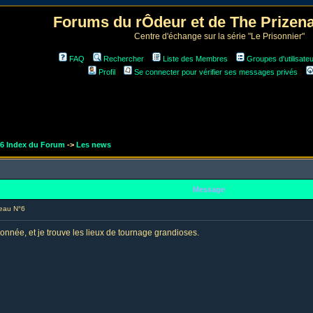
Forums du rÔdeur et de The Prize
Centre d'échange sur la série "Le Prisonnier"
FAQ
Rechercher
Liste des Membres
Groupes d'utilisate
Profil
Se connecter pour vérifier ses messages privés
r6 Index du Forum
->
Les news
Message
eau N°6
onnée, et je trouve les lieux de tournage grandioses.