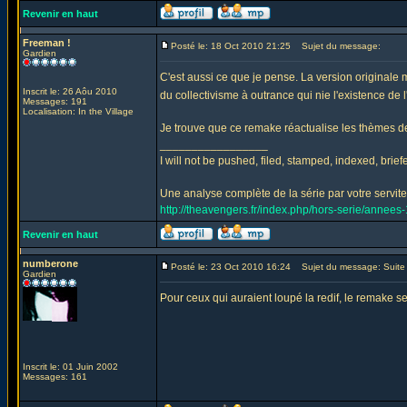
Revenir en haut
Freeman !
Posté le: 18 Oct 2010 21:25
Sujet du message:
Gardien
C'est aussi ce que je pense. La version originale 
Inscrit le: 26 Aôu 2010
du collectivisme à outrance qui nie l'existence de l
Messages: 191
Localisation: In the Village
Je trouve que ce remake réactualise les thèmes de la
_________________
I will not be pushed, filed, stamped, indexed, brie
Une analyse complète de la série par votre serviteu
http://theavengers.fr/index.php/hors-serie/annee
Revenir en haut
numberone
Posté le: 23 Oct 2010 16:24
Sujet du message: Suite d
Gardien
Pour ceux qui auraient loupé la redif, le remake s
Inscrit le: 01 Juin 2002
Messages: 161