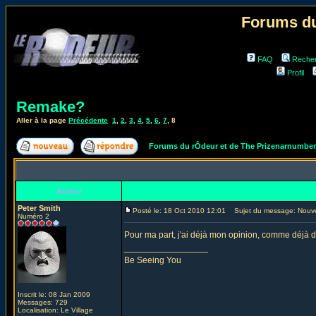
Forums du
FAQ
Reche
Profil
Remake?
Aller à la page
Précédente
1
,
2
,
3
,
4
,
5
,
6
,
7
,
8
Forums du rÔdeur et de The Prizenarnumbe
Auteur
Peter Smith
Posté le: 18 Oct 2010 12:01
Sujet du message: Nouv
Numéro 2
Pour ma part, j'ai déjà mon opinion, comme déjà d
_________________
Be Seeing You
Inscrit le: 08 Jan 2009
Messages: 729
Localisation: Le Village