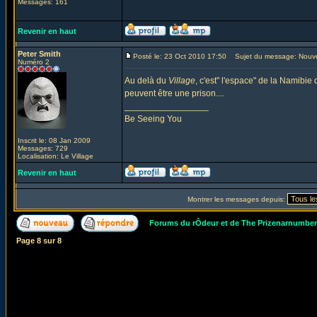
Messages: 161
Revenir en haut
Peter Smith
Posté le: 23 Oct 2010 17:50
Sujet du message: Nouv
Numéro 2
Au delà du
Village
, c'est" l'espace" de la Namibi
peuvent être une prison....
_________________
Be Seeing You
Inscrit le: 08 Jan 2009
Messages: 729
Localisation: Le Village
Revenir en haut
Montrer les messages depuis:
Forums du rÔdeur et de The Prizenarnumbe
Page
8
sur
8