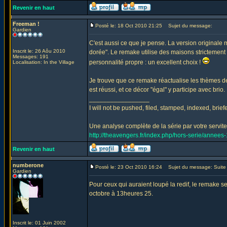
Revenir en haut
Freeman !
Posté le: 18 Oct 2010 21:25
Sujet du message:
Gardien
C'est aussi ce que je pense. La version originale 
Inscrit le: 26 Aôu 2010
dorée". Le remake utilise des maisons strictement 
Messages: 191
personnalité propre : un excellent choix !
Localisation: In the Village
Je trouve que ce remake réactualise les thèmes de l
est réussi, et ce décor "égal" y participe avec brio.
_________________
I will not be pushed, filed, stamped, indexed, brie
Une analyse complète de la série par votre serviteu
http://theavengers.fr/index.php/hors-serie/annee
Revenir en haut
numberone
Posté le: 23 Oct 2010 16:24
Sujet du message: Suite d
Gardien
Pour ceux qui auraient loupé la redif, le remake s
octobre à 13heures 25.
Inscrit le: 01 Juin 2002