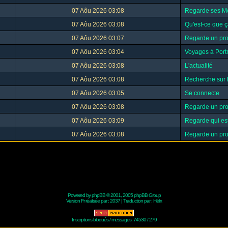
07 Aôu 2026 03:08
Regarde ses M
07 Aôu 2026 03:08
Qu'est-ce que ç
07 Aôu 2026 03:07
Regarde un prof
07 Aôu 2026 03:04
Voyages à Port
07 Aôu 2026 03:08
L'actualité
07 Aôu 2026 03:08
Recherche sur 
07 Aôu 2026 03:05
Se connecte
07 Aôu 2026 03:08
Regarde un prof
07 Aôu 2026 03:09
Regarde qui est
07 Aôu 2026 03:08
Regarde un prof
Powered by
phpBB
© 2001, 2005 phpBB Group
Version Fr réalisée par :
2037
| Traduction par :
Hélix
Inscriptions bloqués / messages: 74530 / 279