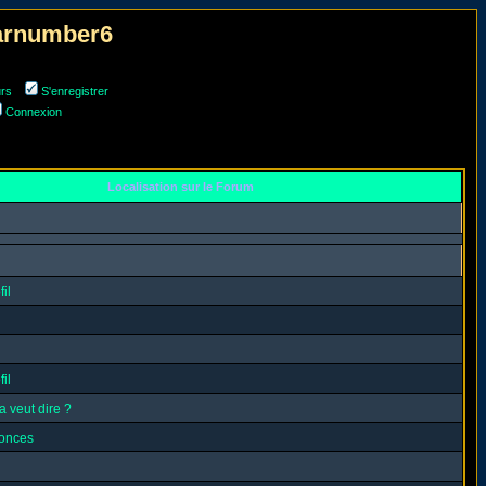
narnumber6
urs
S'enregistrer
Connexion
Localisation sur le Forum
il
il
a veut dire ?
nonces