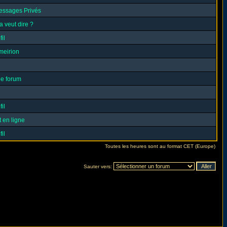
essages Privés
a veut dire ?
il
meirion
le forum
il
 en ligne
il
Toutes les heures sont au format CET (Europe)
Sauter vers: