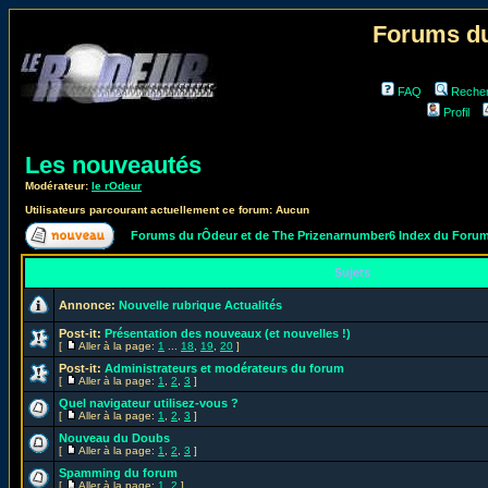
Forums du
FAQ
Reche
Profil
Les nouveautés
Modérateur:
le rOdeur
Utilisateurs parcourant actuellement ce forum: Aucun
Forums du rÔdeur et de The Prizenarnumber6 Index du Foru
Sujets
Annonce:
Nouvelle rubrique Actualités
Post-it:
Présentation des nouveaux (et nouvelles !)
[
Aller à la page:
1
...
18
,
19
,
20
]
Post-it:
Administrateurs et modérateurs du forum
[
Aller à la page:
1
,
2
,
3
]
Quel navigateur utilisez-vous ?
[
Aller à la page:
1
,
2
,
3
]
Nouveau du Doubs
[
Aller à la page:
1
,
2
,
3
]
Spamming du forum
[
Aller à la page:
1
,
2
]