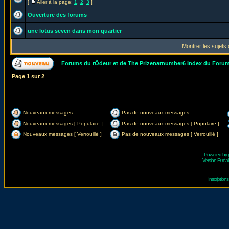
[
Aller à la page:
1
,
2
,
3
]
Ouverture des forums
une lotus seven dans mon quartier
Montrer les sujets
Forums du rÔdeur et de The Prizenarnumber6 Index du Foru
Page
1
sur
2
Nouveaux messages
Pas de nouveaux messages
Nouveaux messages [ Populaire ]
Pas de nouveaux messages [ Populaire ]
Nouveaux messages [ Verrouillé ]
Pas de nouveaux messages [ Verrouillé ]
Powered by
Version Fr réal
Inscriptio