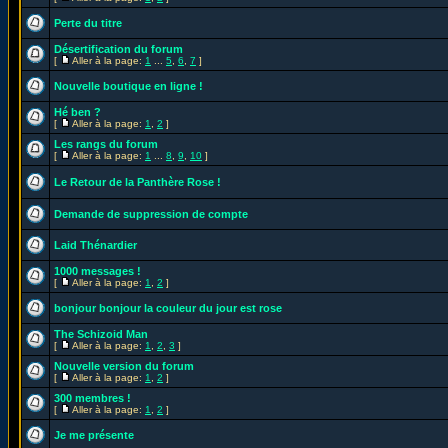
Perte du titre
Désertification du forum
[
Aller à la page:
1
...
5
,
6
,
7
]
Nouvelle boutique en ligne !
Hé ben ?
[
Aller à la page:
1
,
2
]
Les rangs du forum
[
Aller à la page:
1
...
8
,
9
,
10
]
Le Retour de la Panthère Rose !
Demande de suppression de compte
Laid Thénardier
1000 messages !
[
Aller à la page:
1
,
2
]
bonjour bonjour la couleur du jour est rose
The Schizoid Man
[
Aller à la page:
1
,
2
,
3
]
Nouvelle version du forum
[
Aller à la page:
1
,
2
]
300 membres !
[
Aller à la page:
1
,
2
]
Je me présente