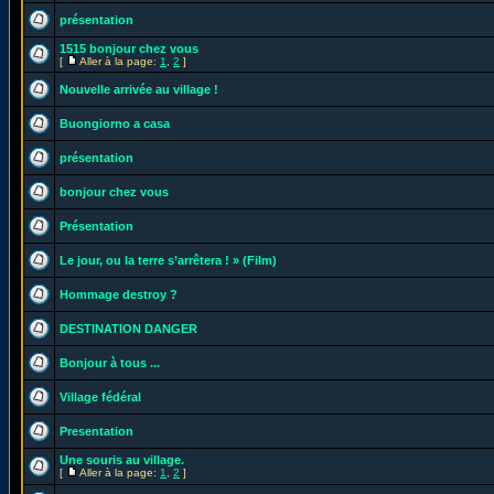
présentation
1515 bonjour chez vous
[
Aller à la page:
1
,
2
]
Nouvelle arrivée au village !
Buongiorno a casa
présentation
bonjour chez vous
Présentation
Le jour, ou la terre s’arrêtera ! » (Film)
Hommage destroy ?
DESTINATION DANGER
Bonjour à tous ...
Village fédéral
Presentation
Une souris au village.
[
Aller à la page:
1
,
2
]