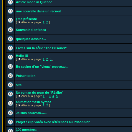
Article made in Quebec
une nouvelle dans un recueil
j'me présente
[
Aller à la page:
1
,
2
]
Souvenir d'enfance
quelques dessins...
Livres sur la série "The Prisoner"
Hello !!!
[
Aller à la page:
1
,
2
,
3
]
Be seeing d'un "vieux" nouveau...
Présentation
site
Un roman du nom de "Réalité"
[
Aller à la page:
1
...
3
,
4
,
5
]
animation flash sympa
[
Aller à la page:
1
,
2
]
Je suis nouveau......
Projet : clip vidéo avec références au Prisonnier
100 membres !