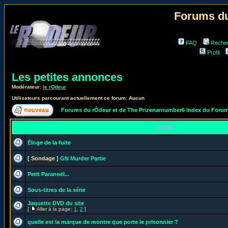
Forums du
FAQ
Reche
Profil
Les petites annonces
Modérateur:
le rOdeur
Utilisateurs parcourant actuellement ce forum: Aucun
Forums du rÔdeur et de The Prizenarnumber6 Index du Foru
Sujets
Éloge de la fuite
[ Sondage ]
GN Murder Partie
Petit Paranoël...
Sous-titres de la série
Jaquette DVD du site
[
Aller à la page:
1
,
2
]
quelle est la marque de montre que porte le prisonnier ?