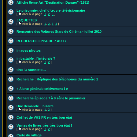
Affiche 8ème Art "Destination Danger" (1991)
Le prisonnier, chef d’œuvre télévisionnaire
[
Aller à la page:
1
,
2
,
3
]
JAQUETTES
[
Aller à la page:
1
,
2
,
3
,
4
]
Rencontre des Voitures Stars de Cinéma - juillet 2010
RECHERCHE EPISODE 7 AU 17
images photos
imbattable , l'intégrale ?
[
Aller à la page:
1
,
2
]
tirez la sonnette ...
Recherche : Réplique des téléphones du numéro 2
« Alerte générale enlèvement ! »
Recherche épisode 7 à 9 série le prisonnier
Une demande... bizarre
[
Aller à la page:
1
,
2
]
Coffret de VHS FR en trés bon état
Ventes de livres très très bon état !
[
Aller à la page:
1
,
2
]
Carte du village