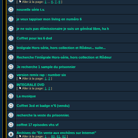
[
Aller à la page:
1
...
6
,
7
,
8
]
nouvelle série t.v.
je veux tappiser mon living en numéro 6
je ne suis pas démissionaire je suis un général libre, ha h
Coffret pour les 6 dvd
Intégrale Hors-série, hors collection et Rôdeur... suite...
Recherche l'intégrale Hors-série, hors collection et Rôdeur
Je recherche 1 sample du prisonnier
version remix rap : number six
[
Aller à la page:
1
,
2
]
INTEGRALE DVD
[
Aller à la page:
1
,
2
]
La musique
Coffret 3cd et badge n°6 (vendu)
recherche la veste du prisonnier.
coffret 17 episodes vhs vf
Archives de "En vente aux enchères sur Internet"
[
Aller à la page:
1
...
80
,
81
,
82
]