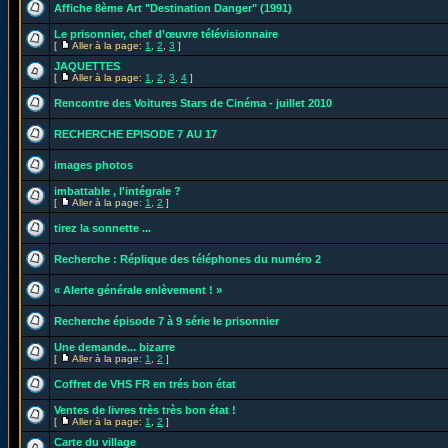
Affiche 8ème Art "Destination Danger" (1991)
Le prisonnier, chef d’œuvre télévisionnaire
[
Aller à la page:
1
,
2
,
3
]
JAQUETTES
[
Aller à la page:
1
,
2
,
3
,
4
]
Rencontre des Voitures Stars de Cinéma - juillet 2010
RECHERCHE EPISODE 7 AU 17
images photos
imbattable , l'intégrale ?
[
Aller à la page:
1
,
2
]
tirez la sonnette ...
Recherche : Réplique des téléphones du numéro 2
« Alerte générale enlèvement ! »
Recherche épisode 7 à 9 série le prisonnier
Une demande... bizarre
[
Aller à la page:
1
,
2
]
Coffret de VHS FR en trés bon état
Ventes de livres très très bon état !
[
Aller à la page:
1
,
2
]
Carte du village