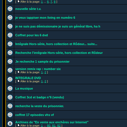
[
Aller à la page:
1
...
6
,
7
,
8
]
nouvelle série t.v.
je veux tappiser mon living en numéro 6
je ne suis pas démissionaire je suis un général libre, ha h
Coffret pour les 6 dvd
Intégrale Hors-série, hors collection et Rôdeur... suite...
Recherche l'intégrale Hors-série, hors collection et Rôdeur
Je recherche 1 sample du prisonnier
version remix rap : number six
[
Aller à la page:
1
,
2
]
INTEGRALE DVD
[
Aller à la page:
1
,
2
]
La musique
Coffret 3cd et badge n°6 (vendu)
recherche la veste du prisonnier.
coffret 17 episodes vhs vf
Archives de "En vente aux enchères sur Internet"
[
Aller à la page:
1
...
80
,
81
,
82
]