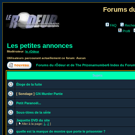
Forums du
FAQ
Reche
Profil
Les petites annonces
Modérateur:
le rOdeur
Utilisateurs parcourant actuellement ce forum: Aucun
Forums du rÔdeur et de The Prizenarnumber6 Index du Foru
Sujets
Éloge de la fuite
[ Sondage ]
GN Murder Partie
Petit Paranoël...
Sous-titres de la série
Jaquette DVD du site
[
Aller à la page:
1
,
2
]
quelle est la marque de montre que porte le prisonnier ?