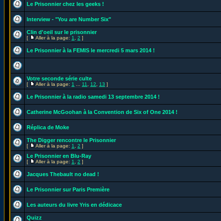
Le Prisonnier chez les geeks !
Interview - "You are Number Six"
Clin d'oeil sur le prisonnier
[
Aller à la page:
1
,
2
]
Le Prisonnier à la FEMIS le mercredi 5 mars 2014 !
Votre seconde série culte
[
Aller à la page:
1
...
11
,
12
,
13
]
Le Prisonnier à la radio samedi 13 septembre 2014 !
Catherine McGoohan à la Convention de Six of One 2014 !
Réplica de Moke
The Digger rencontre le Prisonnier
[
Aller à la page:
1
,
2
]
Le Prisonnier en Blu-Ray
[
Aller à la page:
1
,
2
]
Jacques Thebault no dead !
Le Prisonnier sur Paris Première
Les auteurs du livre Yris en dédicace
Quizz