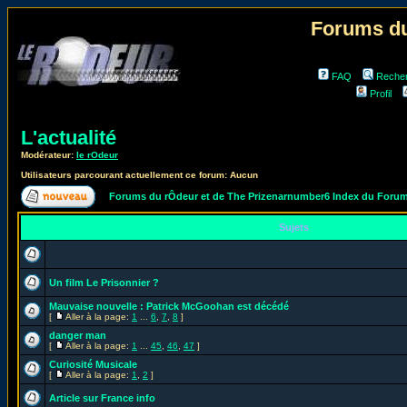
Forums du
FAQ
Reche
Profil
L'actualité
Modérateur:
le rOdeur
Utilisateurs parcourant actuellement ce forum: Aucun
Forums du rÔdeur et de The Prizenarnumber6 Index du Foru
Sujets
Un film Le Prisonnier ?
Mauvaise nouvelle : Patrick McGoohan est décédé
[
Aller à la page:
1
...
6
,
7
,
8
]
danger man
[
Aller à la page:
1
...
45
,
46
,
47
]
Curiosité Musicale
[
Aller à la page:
1
,
2
]
Article sur France info