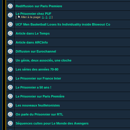
Rediffusion sur Paris Premiere
Le Prisonnier chez PUF
[
Aller à la page:
1
,
2
,
3
]
UCF Men Basketball Loses Its Individuality inside Blowout Co
Article dans Le Temps
Article dans ARCInfo
Diffusion sur Eurochannel
Un génie, deux associés, une cloche
Les séries des années 70-80
Le Prisonnier sur France Inter
Le Prisonnier a 50 ans !
Le Prisonnier sur Paris Première
Les nouveaux feuilletonistes
On parle du Prisonnier sur RTL
Séquences cultes pour Le Monde des Avengers