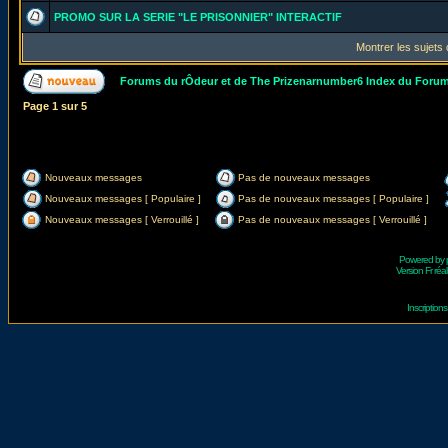
PROMO SUR LA SERIE "LE PRISONNIER" INTERACTIF
Montrer les sujets
Forums du rÔdeur et de The Prizenarnumber6 Index du Foru
Page
1
sur
5
Nouveaux messages
Pas de nouveaux messages
Nouveaux messages [ Populaire ]
Pas de nouveaux messages [ Populaire ]
Nouveaux messages [ Verrouillé ]
Pas de nouveaux messages [ Verrouillé ]
Powered by
Version Fr réal
Inscriptio