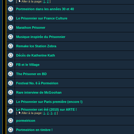
[
Aller à la page:
1
,
2
]
Portmeirion dans les années 30 et 40
Le Prisonnier sur France Culture
Marathon Prisoner
Musique inspirée du Prisonnier
Remake Ice Station Zebra
Décès de Katherine Kath
FB et le Village
The Prisoner en BD
Festival No. 6 à Pormeirion
Rare interview de McGoohan
Le Prisonnier sur Paris première (encore !)
Le Prisonnier cet été (2010) sur ARTE !
[
Aller à la page:
1
,
2
,
3
,
4
]
pormeiricon
Portmeirion en timbre !