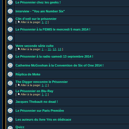
Le Prisonnier chez les geeks !
Interview - "You are Number Six"
Clin d'oeil sur le prisonnier
[
Aller à la page:
1
,
2
]
Le Prisonnier à la FEMIS le mercredi 5 mars 2014 !
Votre seconde série culte
[
Aller à la page:
1
...
11
,
12
,
13
]
Le Prisonnier à la radio samedi 13 septembre 2014 !
Catherine McGoohan à la Convention de Six of One 2014 !
Réplica de Moke
The Digger rencontre le Prisonnier
[
Aller à la page:
1
,
2
]
Le Prisonnier en Blu-Ray
[
Aller à la page:
1
,
2
]
Jacques Thebault no dead !
Le Prisonnier sur Paris Première
Les auteurs du livre Yris en dédicace
Quizz