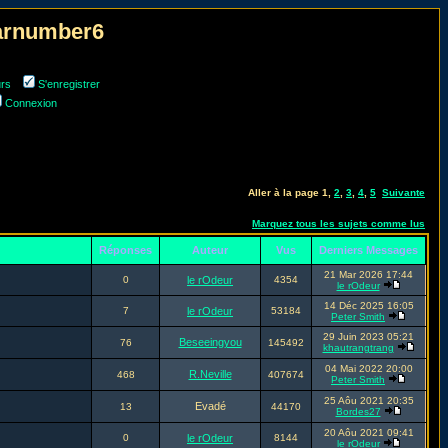
narnumber6
urs
S'enregistrer
Connexion
Aller à la page
1
,
2
,
3
,
4
,
5
Suivante
Marquez tous les sujets comme lus
Réponses
Auteur
Vus
Derniers Messages
21 Mar 2026 17:44
0
le rOdeur
4354
le rOdeur
14 Déc 2025 16:05
7
le rOdeur
53184
Peter Smith
29 Juin 2023 05:21
Beseeingyou
76
145492
khautrangtrang
04 Mai 2022 20:00
R.Neville
468
407674
Peter Smith
25 Aôu 2021 20:35
Evadé
13
44170
Bordes27
20 Aôu 2021 09:41
0
le rOdeur
8144
le rOdeur