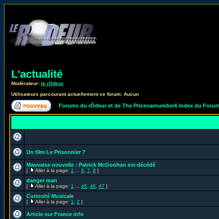
L'actualité
Modérateur:
le rOdeur
Utilisateurs parcourant actuellement ce forum: Aucun
Forums du rÔdeur et de The Prizenarnumber6 Index du Foru
Un film Le Prisonnier ?
Mauvaise nouvelle : Patrick McGoohan est décédé
[
Aller à la page:
1
...
6
,
7
,
8
]
danger man
[
Aller à la page:
1
...
45
,
46
,
47
]
Curiosité Musicale
[
Aller à la page:
1
,
2
]
Article sur France info