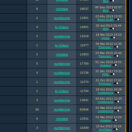
Mori
06 Sep 2013 02:07
6
christine
18037
Mori
22 Aôu 2013 15:55
2
numberone
12901
Peter Smith
29 Juil 2013 23:49
4
le rOdeur
14601
Mori
19 Mai 2013 15:23
2
numberone
13319
syrius
08 Mai 2013 12:35
1
le rOdeur
11977
Freeman !
23 Mar 2013 10:43
2
christine
12953
Freeman !
01 Jan 2013 19:51
5
numberone
17780
christine
31 Déc 2012 15:31
4
numberone
15736
PHIL
21 Oct 2012 17:02
1
numberone
11274
Freeman !
19 Oct 2012 18:29
1
le rOdeur
11704
numberone
20 Aôu 2012 12:35
3
numberone
13641
numberone
01 Mai 2012 20:44
numberone
30
82846
numberone
01 Mai 2012 12:24
0
christine
12541
christine
15 Avr 2012 20:19
3
numberone
13499
le rOdeur