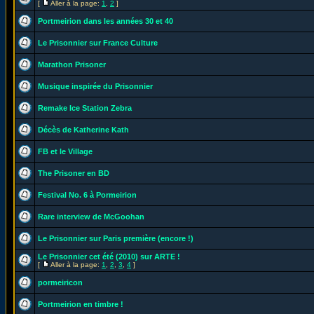
[
Aller à la page:
1
,
2
]
Portmeirion dans les années 30 et 40
Le Prisonnier sur France Culture
Marathon Prisoner
Musique inspirée du Prisonnier
Remake Ice Station Zebra
Décès de Katherine Kath
FB et le Village
The Prisoner en BD
Festival No. 6 à Pormeirion
Rare interview de McGoohan
Le Prisonnier sur Paris première (encore !)
Le Prisonnier cet été (2010) sur ARTE !
[
Aller à la page:
1
,
2
,
3
,
4
]
pormeiricon
Portmeirion en timbre !