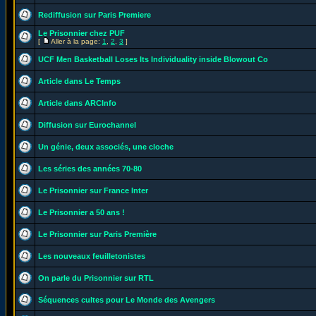
Rediffusion sur Paris Premiere
Le Prisonnier chez PUF
[
Aller à la page:
1
,
2
,
3
]
UCF Men Basketball Loses Its Individuality inside Blowout Co
Article dans Le Temps
Article dans ARCInfo
Diffusion sur Eurochannel
Un génie, deux associés, une cloche
Les séries des années 70-80
Le Prisonnier sur France Inter
Le Prisonnier a 50 ans !
Le Prisonnier sur Paris Première
Les nouveaux feuilletonistes
On parle du Prisonnier sur RTL
Séquences cultes pour Le Monde des Avengers