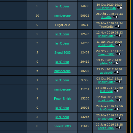
30 Oct 2020 19:36
5
le rOdeur
14638
SuFlanker33K
26 Aôu 2020 07:44
numberone
20
50922
Juraf07
20 Aôu 2020 09:34
0
TlrgoCeEe
8571
TlrgoCeEe
12 Nov 2019 08:23
2
le rOdeur
12596
snarkhunter
11 Jan 2019 10:26
3
le rOdeur
14755
snarkhunter
23 Nov 2017 14:27
2
Steed 3003
12403
Steed 3003
23 Oct 2017 14:03
9
le rOdeur
26415
philou06
23 Oct 2017 10:09
6
numberone
18208
adelec05
03 Oct 2017 14:11
1
le rOdeur
9729
snarkhunter
16 Sep 2017 19:50
2
numberone
11751
le rOdeur
22 Mai 2017 12:06
4
Peter Smith
15205
snarkhunter
24 Aôu 2016 17:56
0
le rOdeur
10908
le rOdeur
23 Aôu 2016 19:43
3
le rOdeur
13245
snarkhunter
25 Juin 2016 13:28
0
Steed 3003
11612
Steed 3003