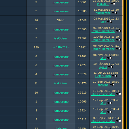
18 Juin 2016 20:20
3
numberone
13861
le rOdeur
31 Mai 2016 13:26
2
numberone
13285
numberone
08 Mai 2016 12:23
Shan
16
41548
Mori
01 Mar 2016 14:21
7
numberone
20365
Robert Trombone
13 Aôu 2015 11:19
7
le rOdeur
21762
Robert Trombone
06 Nov 2014 07:11
SCH6ZOID
120
158924
Robert Trombone
06 Nov 2014 00:18
8
numberone
22461
Mori
19 Fév 2014 17:04
6
numberone
19874
syrius
11 Oct 2013 13:55
4
numberone
16576
Peter Smith
19 Sep 2013 18:59
le rOdeur
11
34470
christine
13 Sep 2013 18:01
numberone
10
36519
The Schizoid Man
12 Sep 2013 23:28
1
numberone
10969
Mori
12 Sep 2013 23:24
3
numberone
12424
Mori
07 Sep 2013 11:34
2
numberone
20212
The Schizoid Man
06 Sep 2013 16:49
christine
13
37154