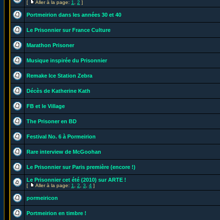
[
Aller à la page:
1
,
2
]
Portmeirion dans les années 30 et 40
Le Prisonnier sur France Culture
Marathon Prisoner
Musique inspirée du Prisonnier
Remake Ice Station Zebra
Décès de Katherine Kath
FB et le Village
The Prisoner en BD
Festival No. 6 à Pormeirion
Rare interview de McGoohan
Le Prisonnier sur Paris première (encore !)
Le Prisonnier cet été (2010) sur ARTE !
[
Aller à la page:
1
,
2
,
3
,
4
]
pormeiricon
Portmeirion en timbre !