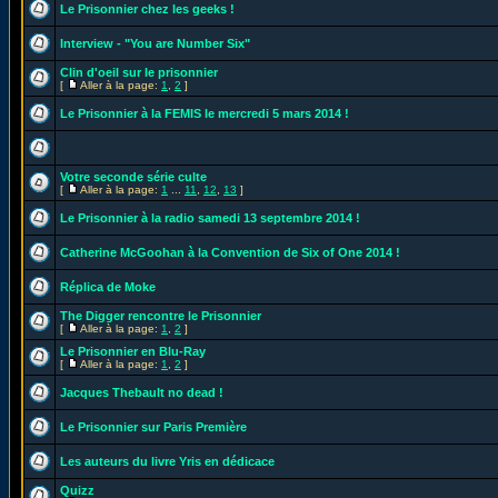
Le Prisonnier chez les geeks !
Interview - "You are Number Six"
Clin d'oeil sur le prisonnier
[
Aller à la page:
1
,
2
]
Le Prisonnier à la FEMIS le mercredi 5 mars 2014 !
Votre seconde série culte
[
Aller à la page:
1
...
11
,
12
,
13
]
Le Prisonnier à la radio samedi 13 septembre 2014 !
Catherine McGoohan à la Convention de Six of One 2014 !
Réplica de Moke
The Digger rencontre le Prisonnier
[
Aller à la page:
1
,
2
]
Le Prisonnier en Blu-Ray
[
Aller à la page:
1
,
2
]
Jacques Thebault no dead !
Le Prisonnier sur Paris Première
Les auteurs du livre Yris en dédicace
Quizz