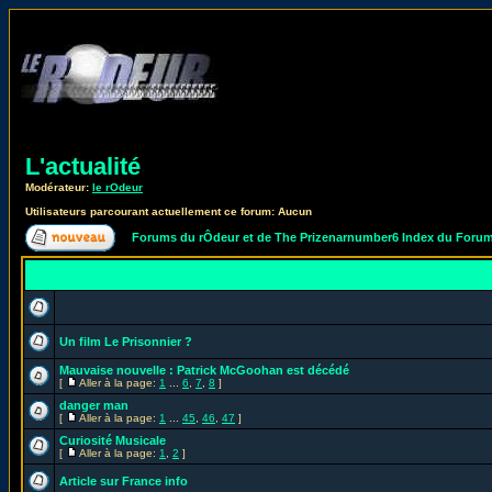
L'actualité
Modérateur:
le rOdeur
Utilisateurs parcourant actuellement ce forum: Aucun
Forums du rÔdeur et de The Prizenarnumber6 Index du Foru
Un film Le Prisonnier ?
Mauvaise nouvelle : Patrick McGoohan est décédé
[
Aller à la page:
1
...
6
,
7
,
8
]
danger man
[
Aller à la page:
1
...
45
,
46
,
47
]
Curiosité Musicale
[
Aller à la page:
1
,
2
]
Article sur France info