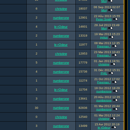
Mori
06 Sep 2013 02:07
6
christine
18037
Mori
22 Aôu 2013 15:55
2
numberone
12901
Peter Smith
29 Juil 2013 23:49
4
le rOdeur
14601
Mori
19 Mai 2013 15:23
2
numberone
13319
syrius
08 Mai 2013 12:35
1
le rOdeur
11977
Freeman !
23 Mar 2013 10:43
2
christine
12953
Freeman !
01 Jan 2013 19:51
5
numberone
17779
christine
31 Déc 2012 15:31
4
numberone
15736
PHIL
21 Oct 2012 17:02
1
numberone
11274
Freeman !
19 Oct 2012 18:29
1
le rOdeur
11704
numberone
20 Aôu 2012 12:35
3
numberone
13641
numberone
01 Mai 2012 20:44
numberone
30
82836
numberone
01 Mai 2012 12:24
0
christine
12540
christine
15 Avr 2012 20:19
3
numberone
13499
le rOdeur