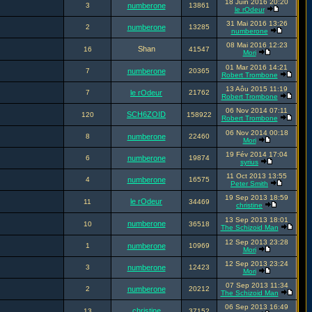
18 Juin 2016 20:20
3
numberone
13861
le rOdeur
31 Mai 2016 13:26
2
numberone
13285
numberone
08 Mai 2016 12:23
Shan
16
41547
Mori
01 Mar 2016 14:21
7
numberone
20365
Robert Trombone
13 Aôu 2015 11:19
7
le rOdeur
21762
Robert Trombone
06 Nov 2014 07:11
SCH6ZOID
120
158922
Robert Trombone
06 Nov 2014 00:18
8
numberone
22460
Mori
19 Fév 2014 17:04
6
numberone
19874
syrius
11 Oct 2013 13:55
4
numberone
16575
Peter Smith
19 Sep 2013 18:59
le rOdeur
11
34469
christine
13 Sep 2013 18:01
numberone
10
36518
The Schizoid Man
12 Sep 2013 23:28
1
numberone
10969
Mori
12 Sep 2013 23:24
3
numberone
12423
Mori
07 Sep 2013 11:34
2
numberone
20212
The Schizoid Man
06 Sep 2013 16:49
christine
13
37152