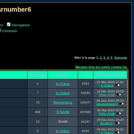
narnumber6
urs
S'enregistrer
Connexion
Aller à la page
1
,
2
,
3
,
4
,
5
Suivante
Marquez tous les sujets comme lus
Réponses
Auteur
Vus
Derniers Messages
21 Mar 2026 17:44
0
le rOdeur
4353
le rOdeur
14 Déc 2025 16:05
7
le rOdeur
53184
Peter Smith
29 Juin 2023 05:21
Beseeingyou
76
145477
khautrangtrang
04 Mai 2022 20:00
R.Neville
468
407660
Peter Smith
25 Aôu 2021 20:35
Evadé
13
44167
Bordes27
20 Aôu 2021 09:41
0
le rOdeur
8144
le rOdeur