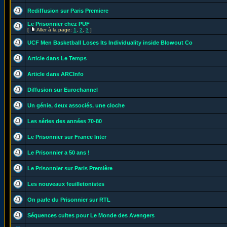
Rediffusion sur Paris Premiere
Le Prisonnier chez PUF
[
Aller à la page:
1
,
2
,
3
]
UCF Men Basketball Loses Its Individuality inside Blowout Co
Article dans Le Temps
Article dans ARCInfo
Diffusion sur Eurochannel
Un génie, deux associés, une cloche
Les séries des années 70-80
Le Prisonnier sur France Inter
Le Prisonnier a 50 ans !
Le Prisonnier sur Paris Première
Les nouveaux feuilletonistes
On parle du Prisonnier sur RTL
Séquences cultes pour Le Monde des Avengers