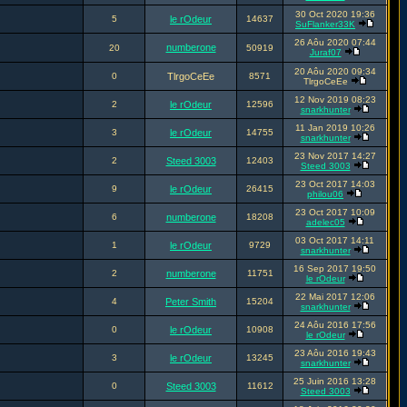
30 Oct 2020 19:36
5
le rOdeur
14637
SuFlanker33K
26 Aôu 2020 07:44
numberone
20
50919
Juraf07
20 Aôu 2020 09:34
0
TlrgoCeEe
8571
TlrgoCeEe
12 Nov 2019 08:23
2
le rOdeur
12596
snarkhunter
11 Jan 2019 10:26
3
le rOdeur
14755
snarkhunter
23 Nov 2017 14:27
2
Steed 3003
12403
Steed 3003
23 Oct 2017 14:03
9
le rOdeur
26415
philou06
23 Oct 2017 10:09
6
numberone
18208
adelec05
03 Oct 2017 14:11
1
le rOdeur
9729
snarkhunter
16 Sep 2017 19:50
2
numberone
11751
le rOdeur
22 Mai 2017 12:06
4
Peter Smith
15204
snarkhunter
24 Aôu 2016 17:56
0
le rOdeur
10908
le rOdeur
23 Aôu 2016 19:43
3
le rOdeur
13245
snarkhunter
25 Juin 2016 13:28
0
Steed 3003
11612
Steed 3003