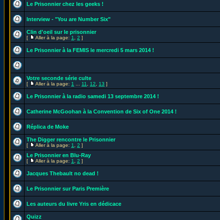
Le Prisonnier chez les geeks !
Interview - "You are Number Six"
Clin d'oeil sur le prisonnier
[
Aller à la page:
1
,
2
]
Le Prisonnier à la FEMIS le mercredi 5 mars 2014 !
Votre seconde série culte
[
Aller à la page:
1
...
11
,
12
,
13
]
Le Prisonnier à la radio samedi 13 septembre 2014 !
Catherine McGoohan à la Convention de Six of One 2014 !
Réplica de Moke
The Digger rencontre le Prisonnier
[
Aller à la page:
1
,
2
]
Le Prisonnier en Blu-Ray
[
Aller à la page:
1
,
2
]
Jacques Thebault no dead !
Le Prisonnier sur Paris Première
Les auteurs du livre Yris en dédicace
Quizz