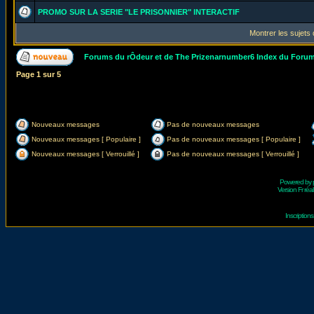
PROMO SUR LA SERIE "LE PRISONNIER" INTERACTIF
Montrer les sujets
Forums du rÔdeur et de The Prizenarnumber6 Index du Foru
Page
1
sur
5
Nouveaux messages
Pas de nouveaux messages
Nouveaux messages [ Populaire ]
Pas de nouveaux messages [ Populaire ]
Nouveaux messages [ Verrouillé ]
Pas de nouveaux messages [ Verrouillé ]
Powered by
Version Fr réal
Inscriptio