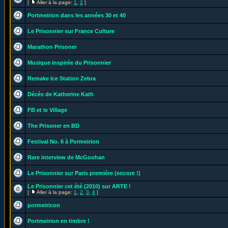
[
Aller à la page:
1
,
2
]
Portmeirion dans les années 30 et 40
Le Prisonnier sur France Culture
Marathon Prisoner
Musique inspirée du Prisonnier
Remake Ice Station Zebra
Décès de Katherine Kath
FB et le Village
The Prisoner en BD
Festival No. 6 à Pormeirion
Rare interview de McGoohan
Le Prisonnier sur Paris première (encore !)
Le Prisonnier cet été (2010) sur ARTE !
[
Aller à la page:
1
,
2
,
3
,
4
]
pormeiricon
Portmeirion en timbre !