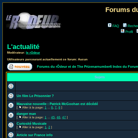
Forums du
FAQ
Reche
Profil
L'actualité
Modérateur:
le rOdeur
Utilisateurs parcourant actuellement ce forum: Aucun
Forums du rÔdeur et de The Prizenarnumber6 Index du Foru
Sujets
Un film Le Prisonnier ?
Mauvaise nouvelle : Patrick McGoohan est décédé
[
Aller à la page:
1
...
6
,
7
,
8
]
danger man
[
Aller à la page:
1
...
45
,
46
,
47
]
Curiosité Musicale
[
Aller à la page:
1
,
2
]
Article sur France info