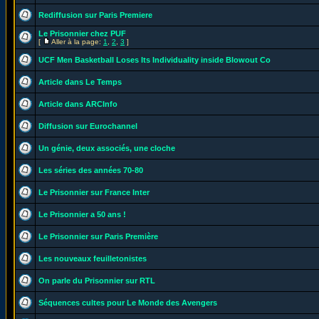
Rediffusion sur Paris Premiere
Le Prisonnier chez PUF
[
Aller à la page:
1
,
2
,
3
]
UCF Men Basketball Loses Its Individuality inside Blowout Co
Article dans Le Temps
Article dans ARCInfo
Diffusion sur Eurochannel
Un génie, deux associés, une cloche
Les séries des années 70-80
Le Prisonnier sur France Inter
Le Prisonnier a 50 ans !
Le Prisonnier sur Paris Première
Les nouveaux feuilletonistes
On parle du Prisonnier sur RTL
Séquences cultes pour Le Monde des Avengers