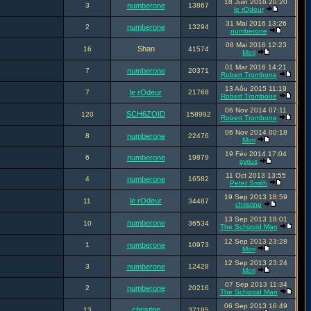
18 Juin 2016 20:20
3
numberone
13867
le rOdeur
31 Mai 2016 13:26
2
numberone
13294
numberone
08 Mai 2016 12:23
Shan
16
41574
Mori
01 Mar 2016 14:21
7
numberone
20371
Robert Trombone
13 Aôu 2015 11:19
7
le rOdeur
21768
Robert Trombone
06 Nov 2014 07:11
SCH6ZOID
120
158992
Robert Trombone
06 Nov 2014 00:18
8
numberone
22476
Mori
19 Fév 2014 17:04
6
numberone
19879
syrius
11 Oct 2013 13:55
4
numberone
16582
Peter Smith
19 Sep 2013 18:59
le rOdeur
11
34487
christine
13 Sep 2013 18:01
numberone
10
36534
The Schizoid Man
12 Sep 2013 23:28
1
numberone
10973
Mori
12 Sep 2013 23:24
3
numberone
12428
Mori
07 Sep 2013 11:34
2
numberone
20216
The Schizoid Man
06 Sep 2013 16:49
christine
13
37185