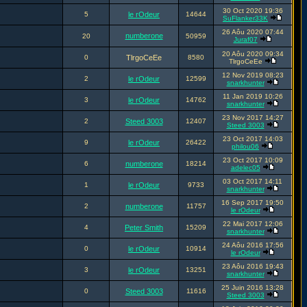
30 Oct 2020 19:36
5
le rOdeur
14644
SuFlanker33K
26 Aôu 2020 07:44
numberone
20
50959
Juraf07
20 Aôu 2020 09:34
0
TlrgoCeEe
8580
TlrgoCeEe
12 Nov 2019 08:23
2
le rOdeur
12599
snarkhunter
11 Jan 2019 10:26
3
le rOdeur
14762
snarkhunter
23 Nov 2017 14:27
2
Steed 3003
12407
Steed 3003
23 Oct 2017 14:03
9
le rOdeur
26422
philou06
23 Oct 2017 10:09
6
numberone
18214
adelec05
03 Oct 2017 14:11
1
le rOdeur
9733
snarkhunter
16 Sep 2017 19:50
2
numberone
11757
le rOdeur
22 Mai 2017 12:06
4
Peter Smith
15209
snarkhunter
24 Aôu 2016 17:56
0
le rOdeur
10914
le rOdeur
23 Aôu 2016 19:43
3
le rOdeur
13251
snarkhunter
25 Juin 2016 13:28
0
Steed 3003
11616
Steed 3003