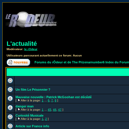
L'actualité
Modérateur:
le rOdeur
Utilisateurs parcourant actuellement ce forum: Aucun
Forums du rÔdeur et de The Prizenarnumber6 Index du Foru
Un film Le Prisonnier ?
Mauvaise nouvelle : Patrick McGoohan est décédé
[
Aller à la page:
1
...
6
,
7
,
8
]
danger man
[
Aller à la page:
1
...
45
,
46
,
47
]
Curiosité Musicale
[
Aller à la page:
1
,
2
]
Article sur France info