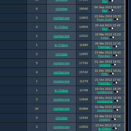
Mori
06 Sep 2013 02:07
6
christine
18040
Mori
22 Aôu 2013 15:55
2
numberone
12903
Peter Smith
29 Juil 2013 23:49
4
le rOdeur
14604
Mori
19 Mai 2013 15:23
2
numberone
13322
syrius
08 Mai 2013 12:35
1
le rOdeur
11985
Freeman !
23 Mar 2013 10:43
2
christine
12955
Freeman !
01 Jan 2013 19:51
5
numberone
17783
christine
31 Déc 2012 15:31
4
numberone
15742
PHIL
21 Oct 2012 17:02
1
numberone
11279
Freeman !
19 Oct 2012 18:29
1
le rOdeur
11708
numberone
20 Aôu 2012 12:35
3
numberone
13646
numberone
01 Mai 2012 20:44
numberone
30
82889
numberone
01 Mai 2012 12:24
0
christine
12544
christine
15 Avr 2012 20:19
3
numberone
13503
le rOdeur