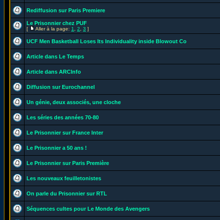
Rediffusion sur Paris Premiere
Le Prisonnier chez PUF
[
Aller à la page:
1
,
2
,
3
]
UCF Men Basketball Loses Its Individuality inside Blowout Co
Article dans Le Temps
Article dans ARCInfo
Diffusion sur Eurochannel
Un génie, deux associés, une cloche
Les séries des années 70-80
Le Prisonnier sur France Inter
Le Prisonnier a 50 ans !
Le Prisonnier sur Paris Première
Les nouveaux feuilletonistes
On parle du Prisonnier sur RTL
Séquences cultes pour Le Monde des Avengers