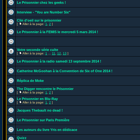
Le Prisonnier chez les geeks !
Interview - "You are Number Six"
Clin d'oeil sur le prisonnier
[
Aller à la page:
1
,
2
]
Le Prisonnier à la FEMIS le mercredi 5 mars 2014 !
Votre seconde série culte
[
Aller à la page:
1
...
11
,
12
,
13
]
Le Prisonnier à la radio samedi 13 septembre 2014 !
Catherine McGoohan à la Convention de Six of One 2014 !
Réplica de Moke
The Digger rencontre le Prisonnier
[
Aller à la page:
1
,
2
]
Le Prisonnier en Blu-Ray
[
Aller à la page:
1
,
2
]
Jacques Thebault no dead !
Le Prisonnier sur Paris Première
Les auteurs du livre Yris en dédicace
Quizz