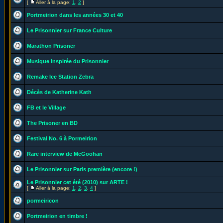
[
Aller à la page:
1
,
2
]
Portmeirion dans les années 30 et 40
Le Prisonnier sur France Culture
Marathon Prisoner
Musique inspirée du Prisonnier
Remake Ice Station Zebra
Décès de Katherine Kath
FB et le Village
The Prisoner en BD
Festival No. 6 à Pormeirion
Rare interview de McGoohan
Le Prisonnier sur Paris première (encore !)
Le Prisonnier cet été (2010) sur ARTE !
[
Aller à la page:
1
,
2
,
3
,
4
]
pormeiricon
Portmeirion en timbre !