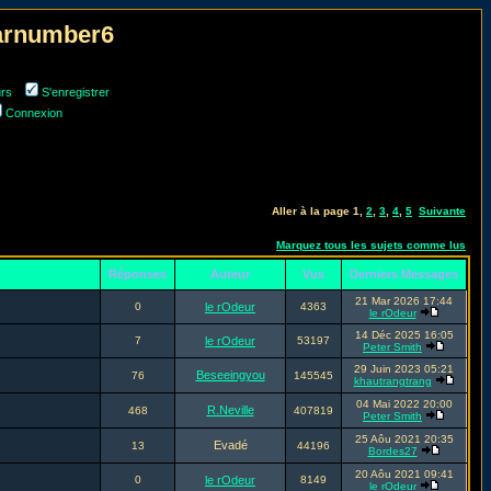
narnumber6
urs
S'enregistrer
Connexion
Aller à la page
1
,
2
,
3
,
4
,
5
Suivante
Marquez tous les sujets comme lus
Réponses
Auteur
Vus
Derniers Messages
21 Mar 2026 17:44
0
le rOdeur
4363
le rOdeur
14 Déc 2025 16:05
7
le rOdeur
53197
Peter Smith
29 Juin 2023 05:21
Beseeingyou
76
145545
khautrangtrang
04 Mai 2022 20:00
R.Neville
468
407819
Peter Smith
25 Aôu 2021 20:35
Evadé
13
44196
Bordes27
20 Aôu 2021 09:41
0
le rOdeur
8149
le rOdeur