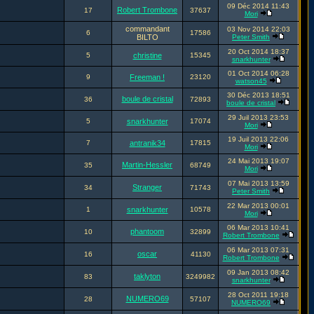
09 Déc 2014 11:43
Robert Trombone
17
37637
Mori
commandant
03 Nov 2014 22:03
6
17586
BILTO
Peter Smith
20 Oct 2014 18:37
5
christine
15345
snarkhunter
01 Oct 2014 06:28
9
Freeman !
23120
watson45
30 Déc 2013 18:51
boule de cristal
36
72893
boule de cristal
29 Juil 2013 23:53
5
snarkhunter
17074
Mori
19 Juil 2013 22:06
7
antranik34
17815
Mori
24 Mai 2013 19:07
Martin-Hessler
35
68749
Mori
07 Mai 2013 13:59
Stranger
34
71743
Peter Smith
22 Mar 2013 00:01
1
snarkhunter
10578
Mori
06 Mar 2013 10:41
phantoom
10
32899
Robert Trombone
06 Mar 2013 07:31
oscar
16
41130
Robert Trombone
09 Jan 2013 08:42
taklyton
83
3249982
snarkhunter
28 Oct 2011 19:18
NUMERO69
28
57107
NUMERO69