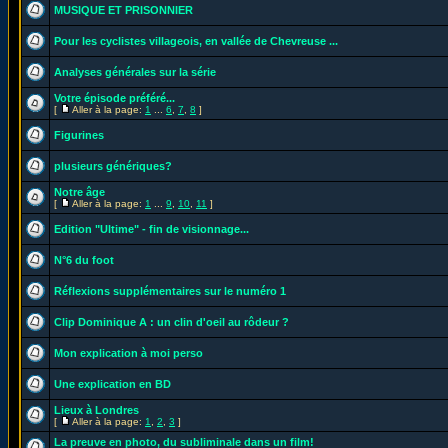
MUSIQUE ET PRISONNIER
Pour les cyclistes villageois, en vallée de Chevreuse ...
Analyses générales sur la série
Votre épisode préféré...
[
Aller à la page:
1
...
6
,
7
,
8
]
Figurines
plusieurs génériques?
Notre âge
[
Aller à la page:
1
...
9
,
10
,
11
]
Edition "Ultime" - fin de visionnage...
N°6 du foot
Réflexions supplémentaires sur le numéro 1
Clip Dominique A : un clin d'oeil au rôdeur ?
Mon explication à moi perso
Une explication en BD
Lieux à Londres
[
Aller à la page:
1
,
2
,
3
]
La preuve en photo, du subliminale dans un film!