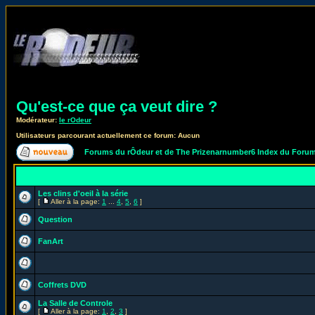
Qu'est-ce que ça veut dire ?
Modérateur:
le rOdeur
Utilisateurs parcourant actuellement ce forum: Aucun
Forums du rÔdeur et de The Prizenarnumber6 Index du Foru
Les clins d'oeil à la série
[
Aller à la page:
1
...
4
,
5
,
6
]
Question
FanArt
Coffrets DVD
La Salle de Controle
[
Aller à la page:
1
,
2
,
3
]