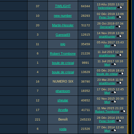
13 Aôu 2020 13:22
TWILIGHT
37
64344
helenrdarrow
02 Déc 2019 13:06
new number
10
28293
Peter Smith
26 Oct 2019 07:34
Martin-Hessler
20
51172
General59
14 Nov 2018 13:39
3
Gansta93
12615
snarkhunter
05 Aôu 2017 15:43
jojo
11
35459
Mori
11 Juil 2017 12:38
6
Robert Trombone
21226
snarkhunter
11 Juil 2017 10:16
1
boule de cristal
9891
Mori
03 Déc 2016 18:43
4
boule de cristal
13629
boule de cristal
23 Mai 2016 11:58
NUMERO SIX
16
38790
snarkhunter
17 Déc 2015 12:45
7
phantoom
18352
Mori
02 Nov 2015 20:36
sheular
12
40652
Mori
11 Mai 2015 21:23
Arvella
17
41711
Robert Trombone
28 Déc 2014 15:53
Benoît
221
245233
Peter Smith
27 Déc 2014 12:49
6
yoda
21526
Mori