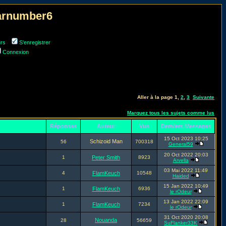
narnumber6
urs
S'enregistrer
Connexion
Aller à la page
1
,
2
,
3
Suivante
Marquez tous les sujets comme lus
Réponses
Auteur
Vus
Derniers Messages
15 Oct 2023 10:25
Schizoid Man
56
700318
General59
20 Oct 2022 20:03
1
Peter Smith
8923
Arvella
03 Mai 2022 11:49
4
FlamKeuch
10548
Haided
15 Jan 2022 10:49
1
FlamKeuch
6936
le rOdeur
13 Jan 2022 22:09
1
FlamKeuch
7234
le rOdeur
31 Oct 2020 20:08
Nouanda
28
56659
SuFlanker33K