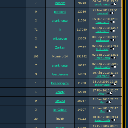
06 Juin 2011 15:58
7
jhenelfe
78018
snarkhunter
22 Mai 2011 21:51
0
perceval
12036
perceval
05 Déc 2010 12:30
2
snarkhunter
11596
Freeman !
03 Sep 2010 14:37
jfr
71
117080
Freeman !
03 Sep 2010 09:16
2
wildseven
13665
wildseven
02 Sep 2010 17:41
6
Zarkan
17572
le rOdeur
02 Sep 2010 13:01
Numéro 14
109
151742
Peter Smith
02 Sep 2010 06:59
7
snarkhunter
16392
snarkhunter
30 Aôu 2010 11:24
3
Alexderome
14833
Freeman !
13 Juil 2010 15:28
1
Beseeingyou
11250
snarkhunter
17 Fév 2010 22:07
1
knarfy
12010
Alison
11 Jan 2010 22:52
9
Msv33
26057
Mori
11 Jan 2010 22:47
3
le rOdeur
14507
Mori
10 Déc 2009 09:44
Invité
20
49112
Peter Smith
19 Oct 2009 08:01
oscar
11
47860