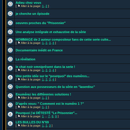
Adieu chez vous
[
Aller à la page:
1
,
2
]
je cherche un épisode
oeuvres proches du "Prisonnier"
Une analyse intégrale et exhaustive de la série
HOMMAGE de 2 auteur compositeur fans de cette serie culte...
[
Aller à la page:
1
,
2
,
3
,
4
]
Documentaire inédit en France
La révélation
le chat noir omniprésent dans la serie !
[
Aller à la page:
1
,
2
,
3
,
4
]
Une petite idée sur le "pourquoi" des numéros...
[
Aller à la page:
1
,
2
,
3
,
4
]
Question aux possesseurs de la série en "laserdisc"
Enumérez les différentes solutions !
[
Aller à la page:
1
,
2
]
D’après vous: " Comment est le numéro 1 ?"
[
Aller à la page:
1
,
2
]
Pourquoi j'ai DÉTESTÉ "Le Prisonnier"...
[
Aller à la page:
1
...
7
,
8
,
9
]
LES BULLES DU N°69
[
Aller à la page:
1
,
2
,
3
]