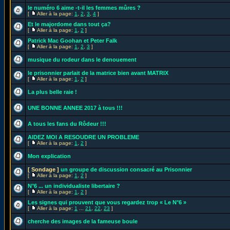
le numéro 6 aime -t-il les femmes mûres ?
[
Aller à la page:
1
,
2
,
3
,
4
]
Et le majordome dans tout ça?
[
Aller à la page:
1
,
2
]
Patrick Mac Goohan et Peter Falk
[
Aller à la page:
1
,
2
,
3
]
musique du rodeur dans le denouement
le prisonnier parlait de la matrice bien avant MATRIX
[
Aller à la page:
1
,
2
]
La plus belle raie !
UNE BONNE ANNEE 2017 à tous !!!
A tous les fans du Rôdeur !!!
AIDEZ MOI A RESOUDRE UN PROBLEME
[
Aller à la page:
1
,
2
]
Mon explication
[ Sondage ]
un groupe de discussion consacré au Prisonnier
[
Aller à la page:
1
,
2
]
N°6 ... un individualiste libertaire ?
[
Aller à la page:
1
,
2
]
Les signes qui prouvent que vous regardez trop « Le N°6 »
[
Aller à la page:
1
...
21
,
22
,
23
]
cherche des images de la fameuse boule