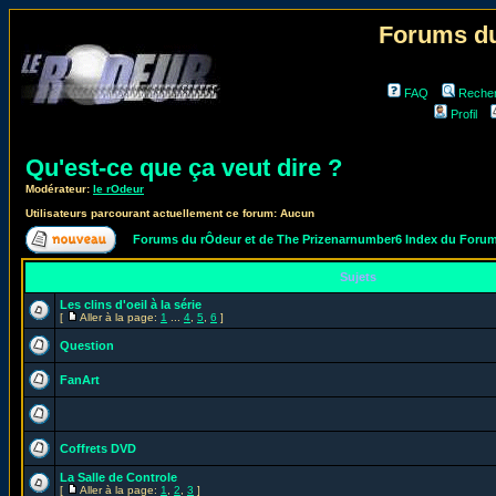
Forums du
FAQ
Reche
Profil
Qu'est-ce que ça veut dire ?
Modérateur:
le rOdeur
Utilisateurs parcourant actuellement ce forum: Aucun
Forums du rÔdeur et de The Prizenarnumber6 Index du Foru
Sujets
Les clins d'oeil à la série
[
Aller à la page:
1
...
4
,
5
,
6
]
Question
FanArt
Coffrets DVD
La Salle de Controle
[
Aller à la page:
1
,
2
,
3
]