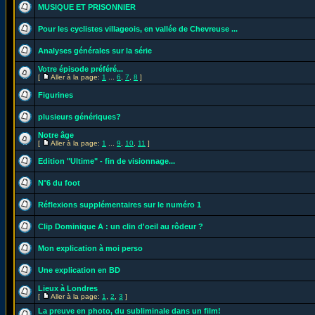
MUSIQUE ET PRISONNIER
Pour les cyclistes villageois, en vallée de Chevreuse ...
Analyses générales sur la série
Votre épisode préféré...
[
Aller à la page:
1
...
6
,
7
,
8
]
Figurines
plusieurs génériques?
Notre âge
[
Aller à la page:
1
...
9
,
10
,
11
]
Edition "Ultime" - fin de visionnage...
N°6 du foot
Réflexions supplémentaires sur le numéro 1
Clip Dominique A : un clin d'oeil au rôdeur ?
Mon explication à moi perso
Une explication en BD
Lieux à Londres
[
Aller à la page:
1
,
2
,
3
]
La preuve en photo, du subliminale dans un film!