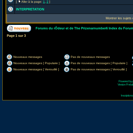
[
Aller à la page:
1
,
2
]
INTERPRETATION
Montrer les sujets
Forums du rÔdeur et de The Prizenarnumber6 Index du Foru
Page
1
sur
3
Nouveaux messages
Pas de nouveaux messages
Nouveaux messages [ Populaire ]
Pas de nouveaux messages [ Populaire ]
Nouveaux messages [ Verrouillé ]
Pas de nouveaux messages [ Verrouillé ]
Powered by
Version Fr réal
Inscriptio