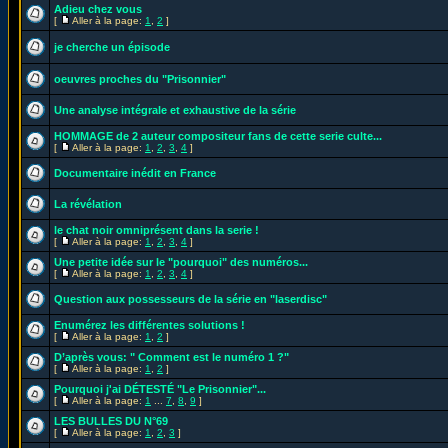
Adieu chez vous
[
Aller à la page:
1
,
2
]
je cherche un épisode
oeuvres proches du "Prisonnier"
Une analyse intégrale et exhaustive de la série
HOMMAGE de 2 auteur compositeur fans de cette serie culte...
[
Aller à la page:
1
,
2
,
3
,
4
]
Documentaire inédit en France
La révélation
le chat noir omniprésent dans la serie !
[
Aller à la page:
1
,
2
,
3
,
4
]
Une petite idée sur le "pourquoi" des numéros...
[
Aller à la page:
1
,
2
,
3
,
4
]
Question aux possesseurs de la série en "laserdisc"
Enumérez les différentes solutions !
[
Aller à la page:
1
,
2
]
D’après vous: " Comment est le numéro 1 ?"
[
Aller à la page:
1
,
2
]
Pourquoi j'ai DÉTESTÉ "Le Prisonnier"...
[
Aller à la page:
1
...
7
,
8
,
9
]
LES BULLES DU N°69
[
Aller à la page:
1
,
2
,
3
]