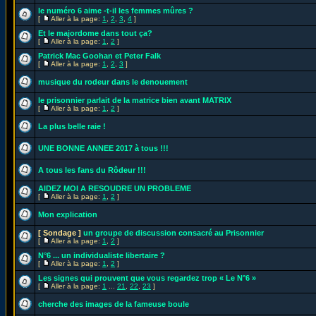
le numéro 6 aime -t-il les femmes mûres ?
[
Aller à la page:
1
,
2
,
3
,
4
]
Et le majordome dans tout ça?
[
Aller à la page:
1
,
2
]
Patrick Mac Goohan et Peter Falk
[
Aller à la page:
1
,
2
,
3
]
musique du rodeur dans le denouement
le prisonnier parlait de la matrice bien avant MATRIX
[
Aller à la page:
1
,
2
]
La plus belle raie !
UNE BONNE ANNEE 2017 à tous !!!
A tous les fans du Rôdeur !!!
AIDEZ MOI A RESOUDRE UN PROBLEME
[
Aller à la page:
1
,
2
]
Mon explication
[ Sondage ]
un groupe de discussion consacré au Prisonnier
[
Aller à la page:
1
,
2
]
N°6 ... un individualiste libertaire ?
[
Aller à la page:
1
,
2
]
Les signes qui prouvent que vous regardez trop « Le N°6 »
[
Aller à la page:
1
...
21
,
22
,
23
]
cherche des images de la fameuse boule