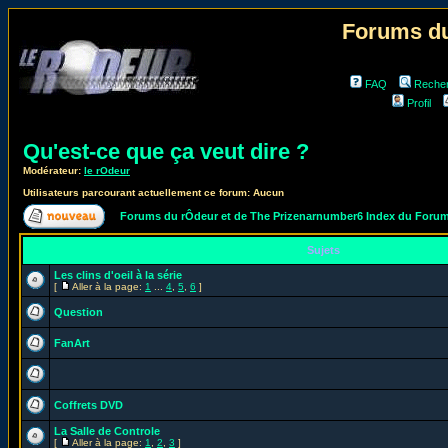
Forums du
FAQ
Reche
Profil
Qu'est-ce que ça veut dire ?
Modérateur:
le rOdeur
Utilisateurs parcourant actuellement ce forum: Aucun
Forums du rÔdeur et de The Prizenarnumber6 Index du Foru
Sujets
Les clins d'oeil à la série
[
Aller à la page:
1
...
4
,
5
,
6
]
Question
FanArt
Coffrets DVD
La Salle de Controle
[
Aller à la page:
1
,
2
,
3
]