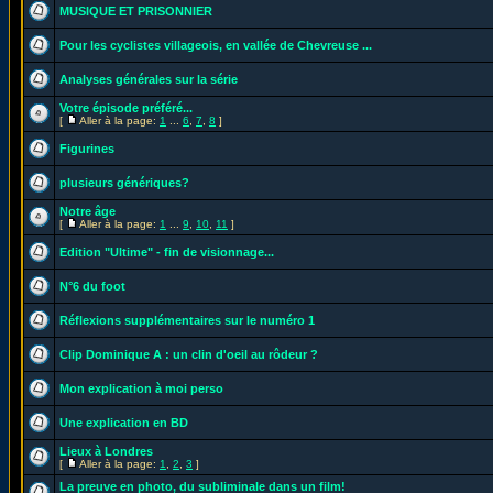
MUSIQUE ET PRISONNIER
Pour les cyclistes villageois, en vallée de Chevreuse ...
Analyses générales sur la série
Votre épisode préféré...
[
Aller à la page:
1
...
6
,
7
,
8
]
Figurines
plusieurs génériques?
Notre âge
[
Aller à la page:
1
...
9
,
10
,
11
]
Edition "Ultime" - fin de visionnage...
N°6 du foot
Réflexions supplémentaires sur le numéro 1
Clip Dominique A : un clin d'oeil au rôdeur ?
Mon explication à moi perso
Une explication en BD
Lieux à Londres
[
Aller à la page:
1
,
2
,
3
]
La preuve en photo, du subliminale dans un film!