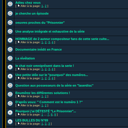
Adieu chez vous
[
Aller à la page:
1
,
2
]
je cherche un épisode
oeuvres proches du "Prisonnier"
Une analyse intégrale et exhaustive de la série
HOMMAGE de 2 auteur compositeur fans de cette serie culte...
[
Aller à la page:
1
,
2
,
3
,
4
]
Documentaire inédit en France
La révélation
le chat noir omniprésent dans la serie !
[
Aller à la page:
1
,
2
,
3
,
4
]
Une petite idée sur le "pourquoi" des numéros...
[
Aller à la page:
1
,
2
,
3
,
4
]
Question aux possesseurs de la série en "laserdisc"
Enumérez les différentes solutions !
[
Aller à la page:
1
,
2
]
D’après vous: " Comment est le numéro 1 ?"
[
Aller à la page:
1
,
2
]
Pourquoi j'ai DÉTESTÉ "Le Prisonnier"...
[
Aller à la page:
1
...
7
,
8
,
9
]
LES BULLES DU N°69
[
Aller à la page:
1
,
2
,
3
]