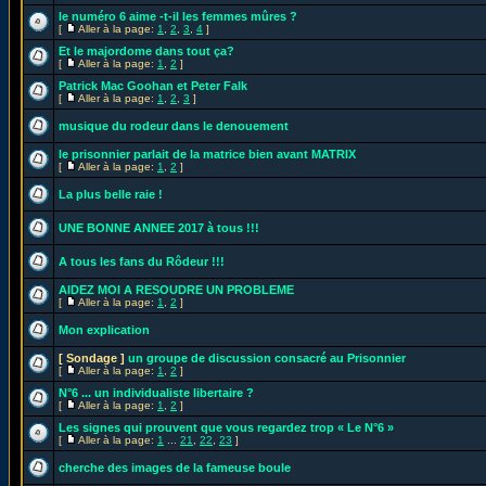
le numéro 6 aime -t-il les femmes mûres ?
[
Aller à la page:
1
,
2
,
3
,
4
]
Et le majordome dans tout ça?
[
Aller à la page:
1
,
2
]
Patrick Mac Goohan et Peter Falk
[
Aller à la page:
1
,
2
,
3
]
musique du rodeur dans le denouement
le prisonnier parlait de la matrice bien avant MATRIX
[
Aller à la page:
1
,
2
]
La plus belle raie !
UNE BONNE ANNEE 2017 à tous !!!
A tous les fans du Rôdeur !!!
AIDEZ MOI A RESOUDRE UN PROBLEME
[
Aller à la page:
1
,
2
]
Mon explication
[ Sondage ]
un groupe de discussion consacré au Prisonnier
[
Aller à la page:
1
,
2
]
N°6 ... un individualiste libertaire ?
[
Aller à la page:
1
,
2
]
Les signes qui prouvent que vous regardez trop « Le N°6 »
[
Aller à la page:
1
...
21
,
22
,
23
]
cherche des images de la fameuse boule