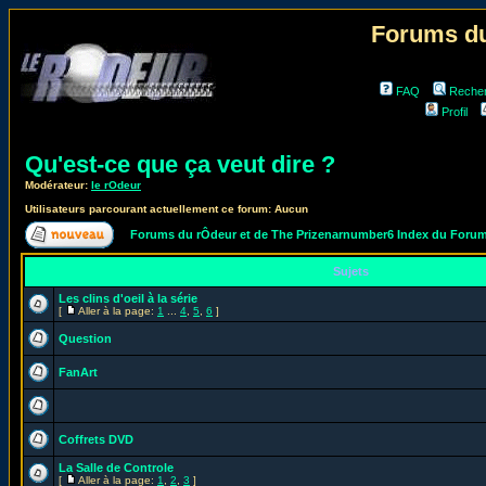
Forums du
FAQ
Reche
Profil
Qu'est-ce que ça veut dire ?
Modérateur:
le rOdeur
Utilisateurs parcourant actuellement ce forum: Aucun
Forums du rÔdeur et de The Prizenarnumber6 Index du Foru
Sujets
Les clins d'oeil à la série
[
Aller à la page:
1
...
4
,
5
,
6
]
Question
FanArt
Coffrets DVD
La Salle de Controle
[
Aller à la page:
1
,
2
,
3
]