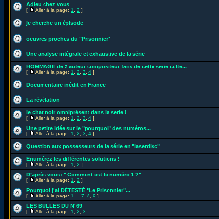
Adieu chez vous
[
Aller à la page:
1
,
2
]
je cherche un épisode
oeuvres proches du "Prisonnier"
Une analyse intégrale et exhaustive de la série
HOMMAGE de 2 auteur compositeur fans de cette serie culte...
[
Aller à la page:
1
,
2
,
3
,
4
]
Documentaire inédit en France
La révélation
le chat noir omniprésent dans la serie !
[
Aller à la page:
1
,
2
,
3
,
4
]
Une petite idée sur le "pourquoi" des numéros...
[
Aller à la page:
1
,
2
,
3
,
4
]
Question aux possesseurs de la série en "laserdisc"
Enumérez les différentes solutions !
[
Aller à la page:
1
,
2
]
D’après vous: " Comment est le numéro 1 ?"
[
Aller à la page:
1
,
2
]
Pourquoi j'ai DÉTESTÉ "Le Prisonnier"...
[
Aller à la page:
1
...
7
,
8
,
9
]
LES BULLES DU N°69
[
Aller à la page:
1
,
2
,
3
]