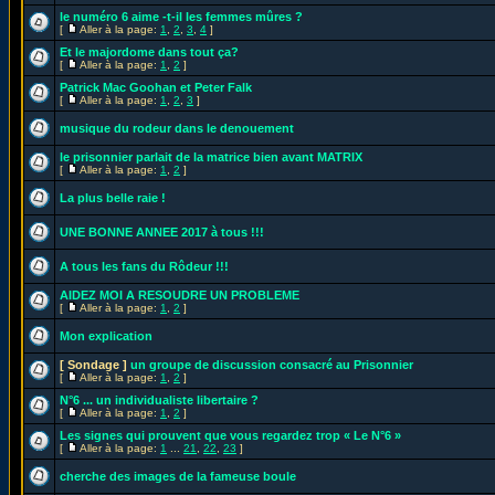
le numéro 6 aime -t-il les femmes mûres ?
[
Aller à la page:
1
,
2
,
3
,
4
]
Et le majordome dans tout ça?
[
Aller à la page:
1
,
2
]
Patrick Mac Goohan et Peter Falk
[
Aller à la page:
1
,
2
,
3
]
musique du rodeur dans le denouement
le prisonnier parlait de la matrice bien avant MATRIX
[
Aller à la page:
1
,
2
]
La plus belle raie !
UNE BONNE ANNEE 2017 à tous !!!
A tous les fans du Rôdeur !!!
AIDEZ MOI A RESOUDRE UN PROBLEME
[
Aller à la page:
1
,
2
]
Mon explication
[ Sondage ]
un groupe de discussion consacré au Prisonnier
[
Aller à la page:
1
,
2
]
N°6 ... un individualiste libertaire ?
[
Aller à la page:
1
,
2
]
Les signes qui prouvent que vous regardez trop « Le N°6 »
[
Aller à la page:
1
...
21
,
22
,
23
]
cherche des images de la fameuse boule