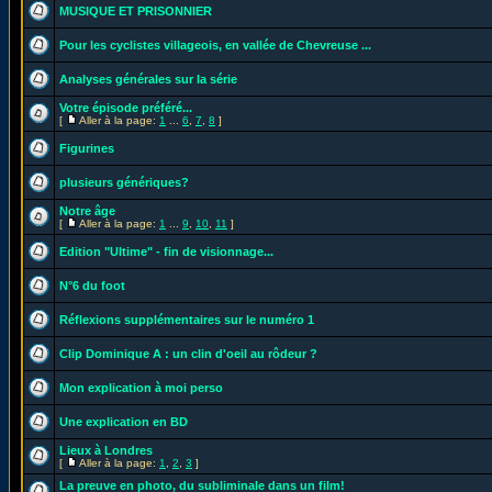
MUSIQUE ET PRISONNIER
Pour les cyclistes villageois, en vallée de Chevreuse ...
Analyses générales sur la série
Votre épisode préféré...
[
Aller à la page:
1
...
6
,
7
,
8
]
Figurines
plusieurs génériques?
Notre âge
[
Aller à la page:
1
...
9
,
10
,
11
]
Edition "Ultime" - fin de visionnage...
N°6 du foot
Réflexions supplémentaires sur le numéro 1
Clip Dominique A : un clin d'oeil au rôdeur ?
Mon explication à moi perso
Une explication en BD
Lieux à Londres
[
Aller à la page:
1
,
2
,
3
]
La preuve en photo, du subliminale dans un film!