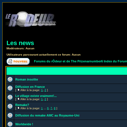
Les news
Modérateurs: Aucun
Utilisateurs parcourant actuellement ce forum: Aucun
Forums du rÔdeur et de The Prizenarnumber6 Index du Foru
Roman insolite
Diffusion en France
[
Aller à la page:
1
,
2
]
Le village existe vraiment!...
[
Aller à la page:
1
,
2
]
Remake?
[
Aller à la page:
1
...
6
,
7
,
8
]
Diffusion du remake AMC au Royaume-Uni
Worldwide !