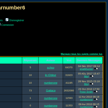
narnumber6
urs
S'enregistrer
Connexion
Marquez tous les sujets comme lus
Réponses
Auteur
Vus
Derniers Messages
04 Déc 2017 09:14
5
schso
64370
snarkhunter
05 Aôu 2017 15:47
le rOdeur
10
31923
Mori
28 Nov 2015 23:18
numberone
10
41195
Mori
23 Oct 2010 17:50
Gattaca
73
2632080
Peter Smith
12 Avr 2010 08:19
1
numberone
11593
numberone
09 Avr 2010 08:15
0
numberone
11353
numberone