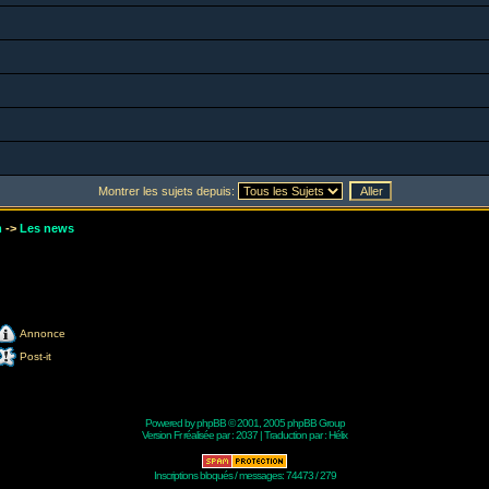
Montrer les sujets depuis:
m
->
Les news
Annonce
Post-it
Powered by
phpBB
© 2001, 2005 phpBB Group
Version Fr réalisée par :
2037
| Traduction par :
Hélix
Inscriptions bloqués / messages: 74473 / 279