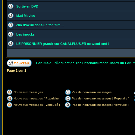
Sortie en DVD
Mad Movies
clin d'oeuil dans un fan film....
Les inrocks
LE PRISONNIER gratuit sur CANALPLUS.FR ce weed-end !
Forums du rÔdeur et de The Prizenarnumber6 Index du Foru
Page
1
sur
1
Nouveaux messages
Pas de nouveaux messages
Nouveaux messages [ Populaire ]
Pas de nouveaux messages [ Populaire ]
Nouveaux messages [ Verrouillé ]
Pas de nouveaux messages [ Verrouillé ]