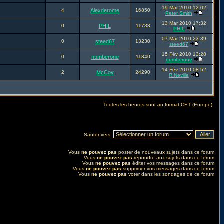
19 Mar 2010 12:02
4
Alexderome
16850
Peter Smith
13 Mar 2010 17:32
0
PHIL
11733
PHIL
07 Mar 2010 23:39
0
steed67
13230
steed67
15 Fév 2010 13:28
0
numberone
11840
numberone
14 Fév 2010 08:52
2
McCoy
24290
R.Neville
Toutes les heures sont au format CET (Europe)
Sauter vers:
Vous
ne pouvez pas
poster de nouveaux sujets dans ce forum
Vous
ne pouvez pas
répondre aux sujets dans ce forum
Vous
ne pouvez pas
éditer vos messages dans ce forum
Vous
ne pouvez pas
supprimer vos messages dans ce forum
Vous
ne pouvez pas
voter dans les sondages de ce forum