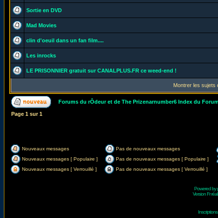
Sortie en DVD
Mad Movies
clin d'oeuil dans un fan film....
Les inrocks
LE PRISONNIER gratuit sur CANALPLUS.FR ce weed-end !
Montrer les sujets
Forums du rÔdeur et de The Prizenarnumber6 Index du Foru
Page
1
sur
1
Nouveaux messages
Pas de nouveaux messages
Nouveaux messages [ Populaire ]
Pas de nouveaux messages [ Populaire ]
Nouveaux messages [ Verrouillé ]
Pas de nouveaux messages [ Verrouillé ]
Powered by
Version Fr réal
Inscriptio