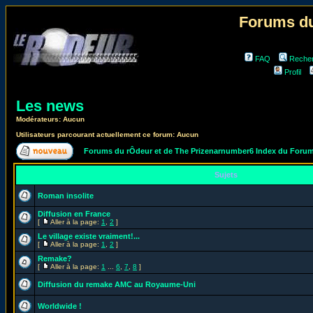
Forums du
FAQ
Reche
Profil
Les news
Modérateurs: Aucun
Utilisateurs parcourant actuellement ce forum: Aucun
Forums du rÔdeur et de The Prizenarnumber6 Index du Foru
Sujets
Roman insolite
Diffusion en France
[
Aller à la page:
1
,
2
]
Le village existe vraiment!...
[
Aller à la page:
1
,
2
]
Remake?
[
Aller à la page:
1
...
6
,
7
,
8
]
Diffusion du remake AMC au Royaume-Uni
Worldwide !