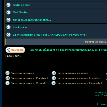
Sortie en DVD
Mad Movies
clin d'oeuil dans un fan film....
Les inrocks
LE PRISONNIER gratuit sur CANALPLUS.FR ce weed-end !
Montrer les sujets
Forums du rÔdeur et de The Prizenarnumber6 Index du Foru
Page
1
sur
1
Nouveaux messages
Pas de nouveaux messages
Nouveaux messages [ Populaire ]
Pas de nouveaux messages [ Populaire ]
Nouveaux messages [ Verrouillé ]
Pas de nouveaux messages [ Verrouillé ]
Powered by
Version Fr réal
Inscriptio