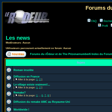
Forums du
FAQ
Reche
Profil
Les news
Modérateurs: Aucun
Utilisateurs parcourant actuellement ce forum: Aucun
Forums du rÔdeur et de The Prizenarnumber6 Index du Foru
Sujets
Roman insolite
Diffusion en France
[
Aller à la page:
1
,
2
]
Le village existe vraiment!...
[
Aller à la page:
1
,
2
]
Remake?
[
Aller à la page:
1
...
6
,
7
,
8
]
Diffusion du remake AMC au Royaume-Uni
Worldwide !