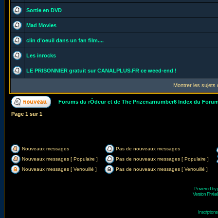
Sortie en DVD
Mad Movies
clin d'oeuil dans un fan film....
Les inrocks
LE PRISONNIER gratuit sur CANALPLUS.FR ce weed-end !
Montrer les sujets
Forums du rÔdeur et de The Prizenarnumber6 Index du Foru
Page
1
sur
1
Nouveaux messages
Pas de nouveaux messages
Nouveaux messages [ Populaire ]
Pas de nouveaux messages [ Populaire ]
Nouveaux messages [ Verrouillé ]
Pas de nouveaux messages [ Verrouillé ]
Powered by
Version Fr réal
Inscriptio