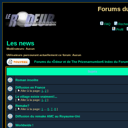
Forums du
FAQ
Reche
Profil
Les news
Modérateurs: Aucun
Utilisateurs parcourant actuellement ce forum: Aucun
Forums du rÔdeur et de The Prizenarnumber6 Index du Foru
Sujets
Roman insolite
Diffusion en France
[
Aller à la page:
1
,
2
]
Le village existe vraiment!...
[
Aller à la page:
1
,
2
]
Remake?
[
Aller à la page:
1
...
6
,
7
,
8
]
Diffusion du remake AMC au Royaume-Uni
Worldwide !