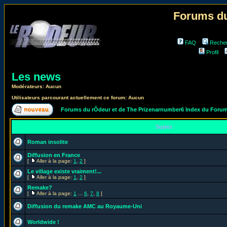
Forums du
FAQ
Reche
Profil
Les news
Modérateurs: Aucun
Utilisateurs parcourant actuellement ce forum: Aucun
Forums du rÔdeur et de The Prizenarnumber6 Index du Foru
Sujets
Roman insolite
Diffusion en France
[
Aller à la page:
1
,
2
]
Le village existe vraiment!...
[
Aller à la page:
1
,
2
]
Remake?
[
Aller à la page:
1
...
6
,
7
,
8
]
Diffusion du remake AMC au Royaume-Uni
Worldwide !