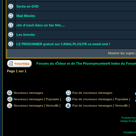
Sortie en DVD
Mad Movies
clin d'oeuil dans un fan film....
Les inrocks
LE PRISONNIER gratuit sur CANALPLUS.FR ce weed-end !
Montrer les sujets
Forums du rÔdeur et de The Prizenarnumber6 Index du Foru
Page
1
sur
1
Nouveaux messages
Pas de nouveaux messages
Nouveaux messages [ Populaire ]
Pas de nouveaux messages [ Populaire ]
Nouveaux messages [ Verrouillé ]
Pas de nouveaux messages [ Verrouillé ]
Powered by
Version Fr réal
Inscriptio