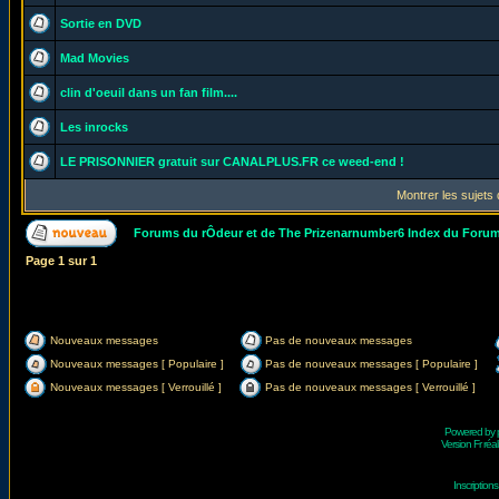
Sortie en DVD
Mad Movies
clin d'oeuil dans un fan film....
Les inrocks
LE PRISONNIER gratuit sur CANALPLUS.FR ce weed-end !
Montrer les sujets
Forums du rÔdeur et de The Prizenarnumber6 Index du Foru
Page
1
sur
1
Nouveaux messages
Pas de nouveaux messages
Nouveaux messages [ Populaire ]
Pas de nouveaux messages [ Populaire ]
Nouveaux messages [ Verrouillé ]
Pas de nouveaux messages [ Verrouillé ]
Powered by
Version Fr réal
Inscriptio