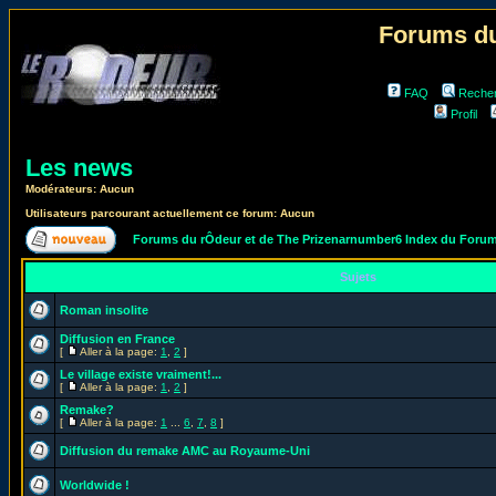
Forums du
FAQ
Reche
Profil
Les news
Modérateurs: Aucun
Utilisateurs parcourant actuellement ce forum: Aucun
Forums du rÔdeur et de The Prizenarnumber6 Index du Foru
Sujets
Roman insolite
Diffusion en France
[
Aller à la page:
1
,
2
]
Le village existe vraiment!...
[
Aller à la page:
1
,
2
]
Remake?
[
Aller à la page:
1
...
6
,
7
,
8
]
Diffusion du remake AMC au Royaume-Uni
Worldwide !