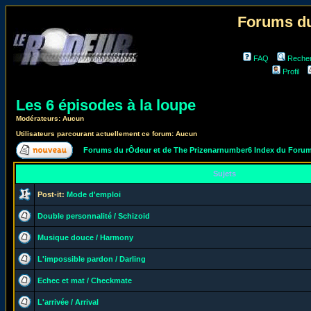
Forums du
FAQ
Reche
Profil
Les 6 épisodes à la loupe
Modérateurs: Aucun
Utilisateurs parcourant actuellement ce forum: Aucun
Forums du rÔdeur et de The Prizenarnumber6 Index du Foru
Sujets
Post-it:
Mode d'emploi
Double personnalité / Schizoid
Musique douce / Harmony
L'impossible pardon / Darling
Echec et mat / Checkmate
L'arrivée / Arrival