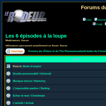
Forums du
FAQ
Reche
Profil
Les 6 épisodes à la loupe
Modérateurs: Aucun
Utilisateurs parcourant actuellement ce forum: Aucun
Forums du rÔdeur et de The Prizenarnumber6 Index du Foru
Sujets
Post-it:
Mode d'emploi
Double personnalité / Schizoid
Musique douce / Harmony
L'impossible pardon / Darling
Echec et mat / Checkmate
L'arrivée / Arrival