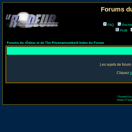
Forums du
FAQ
Reche
Profil
Forums du rÔdeur et de The Prizenarnumber6 Index du Forum
Les sujets de forum
Cliquez
i
Powered by
Version Fr réal