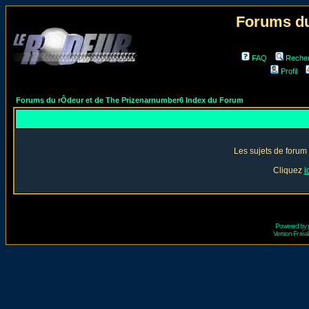
Forums du
FAQ
Reche
Profil
Forums du rÔdeur et de The Prizenarnumber6 Index du Forum
Les sujets de forum
Cliquez
i
Powered by
Version Fr réal