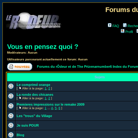
Forums du
FAQ
Reche
Profil
Vous en pensez quoi ?
Modérateurs: Aucun
Utilisateurs parcourant actuellement ce forum: Aucun
Forums du rÔdeur et de The Prizenarnumber6 Index du Foru
Sujets
Le comprimé orange
[
Aller à la page:
1
,
2
]
La ronde des chicanes
[
Aller à la page:
1
,
2
]
Premieres impressions sur le remake 2009
[
Aller à la page:
1
...
4
,
5
,
6
]
Les "trous" du Village
Je suis POUR
Blog