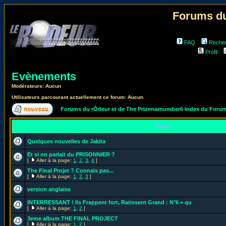
Forums du
FAQ
Reche
Profil
Evènements
Modérateurs: Aucun
Utilisateurs parcourant actuellement ce forum: Aucun
Forums du rÔdeur et de The Prizenarnumber6 Index du Foru
Sujets
Quelques nouvelles de Jakita
Et si on parlait du PRISONNIER ?
[
Aller à la page:
1
,
2
,
3
,
4
]
The Final Projet ? Connais pas...
[
Aller à la page:
1
,
2
,
3
]
version anglaise
INTERRESSANT ! Ils Frappent fort, Ratissent Grand : N°6 + qu
[
Aller à la page:
1
,
2
]
3eme album THE FINAL PROJECT
[
Aller à la page:
1
,
2
]