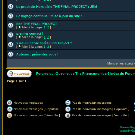
Le prochain Hors série THE FINAL PROJECT : JRM
Le voyage continue ! mise à jour du site !
Site THE FINAL PROJECT
[
Aller à la page:
1
,
2
]
premier contact !
[
Aller à la page:
1
,
2
]
Y a-t-il une vie après Final Project ?
[
Aller à la page:
1
,
2
]
Auteurs : présentez vous !
Montrer les sujets
Forums du rÔdeur et de The Prizenarnumber6 Index du Foru
Page
1
sur
1
Nouveaux messages
Pas de nouveaux messages
Nouveaux messages [ Populaire ]
Pas de nouveaux messages [ Populaire ]
Nouveaux messages [ Verrouillé ]
Pas de nouveaux messages [ Verrouillé ]
Powered by
Version Fr réal