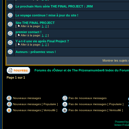
Le prochain Hors série THE FINAL PROJECT : JRM
Le voyage continue ! mise à jour du site !
Site THE FINAL PROJECT
[
Aller à la page:
1
,
2
]
premier contact !
[
Aller à la page:
1
,
2
]
Y a-t-il une vie après Final Project ?
[
Aller à la page:
1
,
2
]
Auteurs : présentez vous !
Montrer les sujets
Forums du rÔdeur et de The Prizenarnumber6 Index du Foru
Page
1
sur
1
Nouveaux messages
Pas de nouveaux messages
Nouveaux messages [ Populaire ]
Pas de nouveaux messages [ Populaire ]
Nouveaux messages [ Verrouillé ]
Pas de nouveaux messages [ Verrouillé ]
Powered by
Version Fr réal