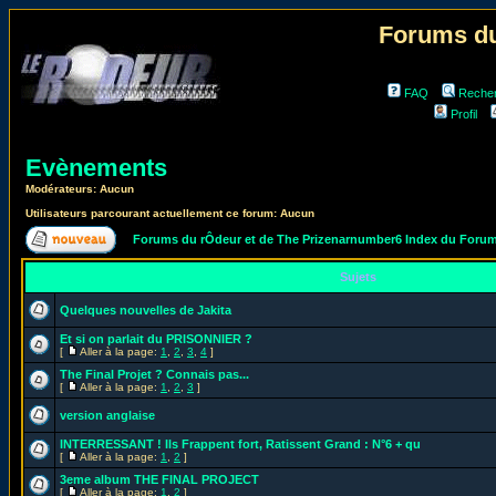
Forums du
FAQ
Reche
Profil
Evènements
Modérateurs: Aucun
Utilisateurs parcourant actuellement ce forum: Aucun
Forums du rÔdeur et de The Prizenarnumber6 Index du Foru
Sujets
Quelques nouvelles de Jakita
Et si on parlait du PRISONNIER ?
[
Aller à la page:
1
,
2
,
3
,
4
]
The Final Projet ? Connais pas...
[
Aller à la page:
1
,
2
,
3
]
version anglaise
INTERRESSANT ! Ils Frappent fort, Ratissent Grand : N°6 + qu
[
Aller à la page:
1
,
2
]
3eme album THE FINAL PROJECT
[
Aller à la page:
1
,
2
]