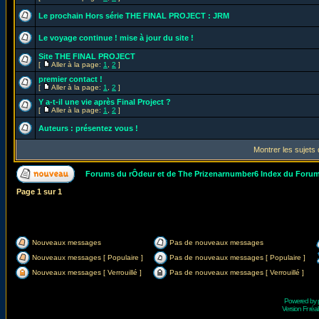
Le prochain Hors série THE FINAL PROJECT : JRM
Le voyage continue ! mise à jour du site !
Site THE FINAL PROJECT
[
Aller à la page:
1
,
2
]
premier contact !
[
Aller à la page:
1
,
2
]
Y a-t-il une vie après Final Project ?
[
Aller à la page:
1
,
2
]
Auteurs : présentez vous !
Montrer les sujets
Forums du rÔdeur et de The Prizenarnumber6 Index du Foru
Page
1
sur
1
Nouveaux messages
Pas de nouveaux messages
Nouveaux messages [ Populaire ]
Pas de nouveaux messages [ Populaire ]
Nouveaux messages [ Verrouillé ]
Pas de nouveaux messages [ Verrouillé ]
Powered by
Version Fr réal