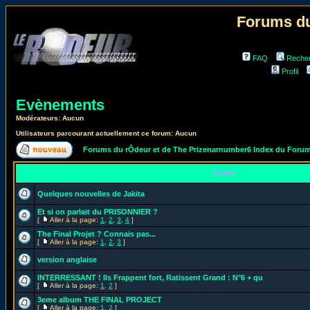
Forums du
FAQ
Reche
Profil
Evènements
Modérateurs: Aucun
Utilisateurs parcourant actuellement ce forum: Aucun
Forums du rÔdeur et de The Prizenarnumber6 Index du Foru
Sujets
Quelques nouvelles de Jakita
Et si on parlait du PRISONNIER ?
[
Aller à la page:
1
,
2
,
3
,
4
]
The Final Projet ? Connais pas...
[
Aller à la page:
1
,
2
,
3
]
version anglaise
INTERRESSANT ! Ils Frappent fort, Ratissent Grand : N°6 + qu
[
Aller à la page:
1
,
2
]
3eme album THE FINAL PROJECT
[
Aller à la page:
1
,
2
]