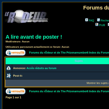
Forums du
FAQ
Reche
Profil
A lire avant de poster !
Modérateurs: Aucun
Utilisateurs parcourant actuellement ce forum: Aucun
Forums du rÔdeur et de The Prizenarnumber6 Index du Foru
Sujets
Annonce:
Accès réduits au forum
Post-it:
Montrer les sujets
Forums du rÔdeur et de The Prizenarnumber6 Index du Foru
Page
1
sur
1