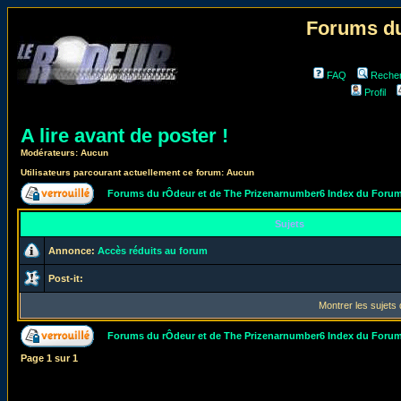
Forums du
FAQ
Reche
Profil
A lire avant de poster !
Modérateurs: Aucun
Utilisateurs parcourant actuellement ce forum: Aucun
Forums du rÔdeur et de The Prizenarnumber6 Index du Foru
Sujets
Annonce:
Accès réduits au forum
Post-it:
Montrer les sujets
Forums du rÔdeur et de The Prizenarnumber6 Index du Foru
Page
1
sur
1