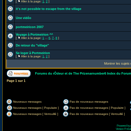
[
Aller à la page:
1
,
2
]
it's not possible to escape from the village
Une vidéo
portmeiricon 2007
Voyage à Portmeirion ^^
[
Aller à la page:
1
...
6
,
7
,
8
]
De retour du "village"
Se loger à Portmeirion
[
Aller à la page:
1
,
2
]
Montrer les sujets
Forums du rÔdeur et de The Prizenarnumber6 Index du Foru
Page
1
sur
1
Nouveaux messages
Pas de nouveaux messages
Nouveaux messages [ Populaire ]
Pas de nouveaux messages [ Populaire ]
Nouveaux messages [ Verrouillé ]
Pas de nouveaux messages [ Verrouillé ]
Powered by
Version Fr réal