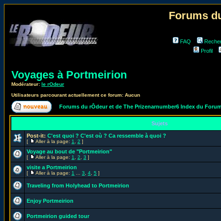
Forums du
FAQ
Reche
Profil
Voyages à Portmeirion
Modérateur:
le rOdeur
Utilisateurs parcourant actuellement ce forum: Aucun
Forums du rÔdeur et de The Prizenarnumber6 Index du Foru
Sujets
Post-it:
C'est quoi ? C'est où ? Ca ressemble à quoi ?
[
Aller à la page:
1
,
2
]
Voyage au bout de "Portmeirion"
[
Aller à la page:
1
,
2
,
3
]
visite a Portmeirion
[
Aller à la page:
1
...
3
,
4
,
5
]
Traveling from Holyhead to Portmeirion
Enjoy Portmeirion
Portmeirion guided tour