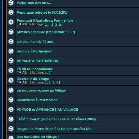
Parlez-moi des bus...
Reportage télévisé le 01/01/2014
Pourquoi il faut aller a Portmeirion
[
Aller à la page:
1
...
4
,
5
,
6
]
prix des chambre (traduction ????)
cadeau d'anniv 40 ans
promos à Portmeirion
VOYAGE A PORTMERION
Là où tout commence
[
Aller à la page:
1
,
2
]
De retour du Village
[
Aller à la page:
1
,
2
,
3
,
4
]
un nouveau voyage au Village
Sandwichs à Portmeirion
VOYAGE et AMBIANCES AU VILLAGE
"Télé 7 Jours" (semaine du 21 au 27 février 2009)
Images de Portmeirion à la fin des années 60...
Des nouvelles du Village !