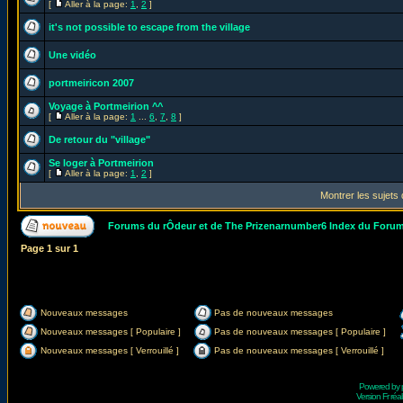
[
Aller à la page:
1
,
2
]
it's not possible to escape from the village
Une vidéo
portmeiricon 2007
Voyage à Portmeirion ^^
[
Aller à la page:
1
...
6
,
7
,
8
]
De retour du "village"
Se loger à Portmeirion
[
Aller à la page:
1
,
2
]
Montrer les sujets
Forums du rÔdeur et de The Prizenarnumber6 Index du Foru
Page
1
sur
1
Nouveaux messages
Pas de nouveaux messages
Nouveaux messages [ Populaire ]
Pas de nouveaux messages [ Populaire ]
Nouveaux messages [ Verrouillé ]
Pas de nouveaux messages [ Verrouillé ]
Powered by
Version Fr réal