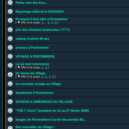
Parlez-moi des bus...
Reportage télévisé le 01/01/2014
Pourquoi il faut aller a Portmeirion
[
Aller à la page:
1
...
4
,
5
,
6
]
prix des chambre (traduction ????)
cadeau d'anniv 40 ans
promos à Portmeirion
VOYAGE A PORTMERION
Là où tout commence
[
Aller à la page:
1
,
2
]
De retour du Village
[
Aller à la page:
1
,
2
,
3
,
4
]
un nouveau voyage au Village
Sandwichs à Portmeirion
VOYAGE et AMBIANCES AU VILLAGE
"Télé 7 Jours" (semaine du 21 au 27 février 2009)
Images de Portmeirion à la fin des années 60...
Des nouvelles du Village !