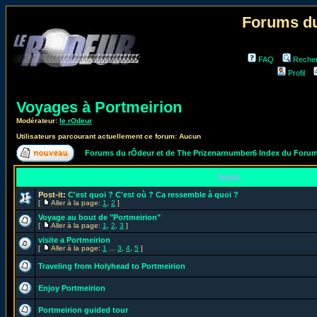
Forums du
FAQ
Reche
Profil
Voyages à Portmeirion
Modérateur:
le rOdeur
Utilisateurs parcourant actuellement ce forum: Aucun
Forums du rÔdeur et de The Prizenarnumber6 Index du Foru
Sujets
Post-it:
C'est quoi ? C'est où ? Ca ressemble à quoi ?
[
Aller à la page:
1
,
2
]
Voyage au bout de "Portmeirion"
[
Aller à la page:
1
,
2
,
3
]
visite a Portmeirion
[
Aller à la page:
1
...
3
,
4
,
5
]
Traveling from Holyhead to Portmeirion
Enjoy Portmeirion
Portmeirion guided tour