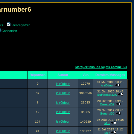
narnumber6
urs
S'enregistrer
Connexion
Marquez tous les sujets comme lus
Réponses
Auteur
Vus
Derniers Messages
01 Mar 2003 20:26
0
le rOdeur
12979
le rOdeur
31 Oct 2020 20:49
le rOdeur
39
3065546
SuFlanker33K
20 Oct 2019 09:12
8
le rOdeur
23535
General59
20 Oct 2019 08:48
le rOdeur
12
35085
General59
05 Aôu 2017 15:45
le rOdeur
104
140639
Mori
11 Juil 2017 11:12
le rOdeur
91
133727
Mori