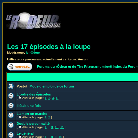
Les 17 épisodes à la loupe
Modérateur:
le rOdeur
Utilisateurs parcourant actuellement ce forum: Aucun
Forums du rÔdeur et de The Prizenarnumber6 Index du Foru
Post-it:
Mode d'emploi de ce forum
L'ordre des épisodes
[
Aller à la page:
1
,
2
,
3
,
4
]
Il était une fois
La mort en marche
[
Aller à la page:
1
,
2
]
Double personnalité
[
Aller à la page:
1
...
9
,
10
,
11
]
Le général
[
Aller à la page:
1
...
8
,
9
,
10
]