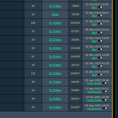
11 Juil 2017 10:45
le rOdeur
35
73805
Mori
15 Déc 2016 08:47
denis
32
70559
Mori
17 Déc 2015 12:22
le rOdeur
192
202935
Mori
05 Déc 2015 21:01
le rOdeur
33
67357
Mori
02 Déc 2015 13:45
le rOdeur
19
42836
Mori
02 Déc 2015 13:40
le rOdeur
60
101468
Mori
02 Déc 2015 13:28
le rOdeur
67
109305
Mori
02 Déc 2015 01:55
le rOdeur
18
43170
Mori
01 Déc 2015 15:03
le rOdeur
111
149037
Mori
10 Juin 2013 20:46
le rOdeur
30
64838
Peter Smith
17 Mar 2013 10:27
le rOdeur
24
54699
snarkhunter
12 Fév 2011 15:09
le rOdeur
46
84510
Peter Smith
05 Sep 2010 18:50
le rOdeur
22
111297
snarkhunter