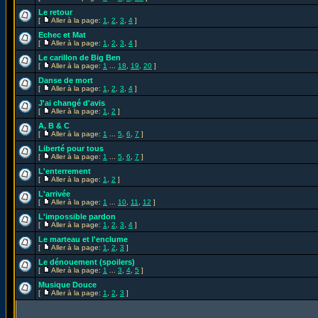
Le retour
[
Aller à la page:
1
,
2
,
3
,
4
]
Echec et Mat
[
Aller à la page:
1
,
2
,
3
,
4
]
Le carillon de Big Ben
[
Aller à la page:
1
...
18
,
19
,
20
]
Danse de mort
[
Aller à la page:
1
,
2
,
3
,
4
]
J'ai changé d'avis
[
Aller à la page:
1
,
2
]
A, B & C
[
Aller à la page:
1
...
5
,
6
,
7
]
Liberté pour tous
[
Aller à la page:
1
...
5
,
6
,
7
]
L'enterrement
[
Aller à la page:
1
,
2
]
L'arrivée
[
Aller à la page:
1
...
10
,
11
,
12
]
L'impossible pardon
[
Aller à la page:
1
,
2
,
3
,
4
]
Le marteau et l'enclume
[
Aller à la page:
1
,
2
,
3
]
Le dénouement (spoilers)
[
Aller à la page:
1
...
3
,
4
,
5
]
Musique Douce
[
Aller à la page:
1
,
2
,
3
]