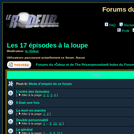
Forums du
FAQ
Reche
Profil
Les 17 épisodes à la loupe
Modérateur:
le rOdeur
Utilisateurs parcourant actuellement ce forum: Aucun
Forums du rÔdeur et de The Prizenarnumber6 Index du Foru
Sujets
Post-it:
Mode d'emploi de ce forum
L'ordre des épisodes
[
Aller à la page:
1
,
2
,
3
,
4
]
Il était une fois
La mort en marche
[
Aller à la page:
1
,
2
]
Double personnalité
[
Aller à la page:
1
...
9
,
10
,
11
]
Le général
[
Aller à la page:
1
...
8
,
9
,
10
]