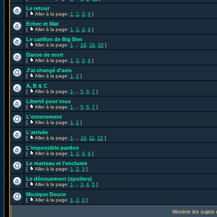
Le retour
[
Aller à la page:
1
,
2
,
3
,
4
]
Echec et Mat
[
Aller à la page:
1
,
2
,
3
,
4
]
Le carillon de Big Ben
[
Aller à la page:
1
...
18
,
19
,
20
]
Danse de mort
[
Aller à la page:
1
,
2
,
3
,
4
]
J'ai changé d'avis
[
Aller à la page:
1
,
2
]
A, B & C
[
Aller à la page:
1
...
5
,
6
,
7
]
Liberté pour tous
[
Aller à la page:
1
...
5
,
6
,
7
]
L'enterrement
[
Aller à la page:
1
,
2
]
L'arrivée
[
Aller à la page:
1
...
10
,
11
,
12
]
L'impossible pardon
[
Aller à la page:
1
,
2
,
3
,
4
]
Le marteau et l'enclume
[
Aller à la page:
1
,
2
,
3
]
Le dénouement (spoilers)
[
Aller à la page:
1
...
3
,
4
,
5
]
Musique Douce
[
Aller à la page:
1
,
2
,
3
]
Montrer les sujets