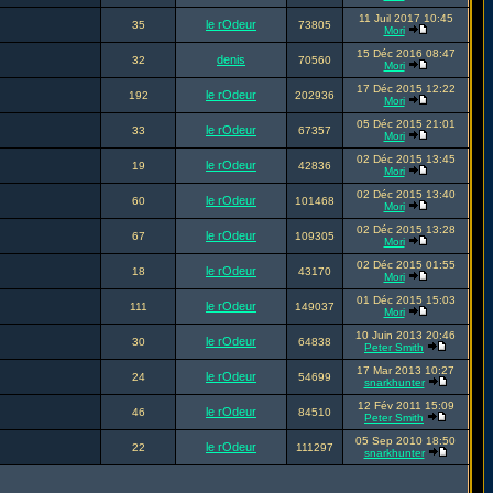
11 Juil 2017 10:45
le rOdeur
35
73805
Mori
15 Déc 2016 08:47
denis
32
70560
Mori
17 Déc 2015 12:22
le rOdeur
192
202936
Mori
05 Déc 2015 21:01
le rOdeur
33
67357
Mori
02 Déc 2015 13:45
le rOdeur
19
42836
Mori
02 Déc 2015 13:40
le rOdeur
60
101468
Mori
02 Déc 2015 13:28
le rOdeur
67
109305
Mori
02 Déc 2015 01:55
le rOdeur
18
43170
Mori
01 Déc 2015 15:03
le rOdeur
111
149037
Mori
10 Juin 2013 20:46
le rOdeur
30
64838
Peter Smith
17 Mar 2013 10:27
le rOdeur
24
54699
snarkhunter
12 Fév 2011 15:09
le rOdeur
46
84510
Peter Smith
05 Sep 2010 18:50
le rOdeur
22
111297
snarkhunter