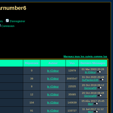
narnumber6
urs
S'enregistrer
Connexion
Marquez tous les sujets comme lus
Réponses
Auteur
Vus
Derniers Messages
01 Mar 2003 20:26
0
le rOdeur
12979
le rOdeur
31 Oct 2020 20:49
le rOdeur
39
3065547
SuFlanker33K
20 Oct 2019 09:12
8
le rOdeur
23535
General59
20 Oct 2019 08:48
le rOdeur
12
35085
General59
05 Aôu 2017 15:45
le rOdeur
104
140639
Mori
11 Juil 2017 11:12
le rOdeur
91
133727
Mori