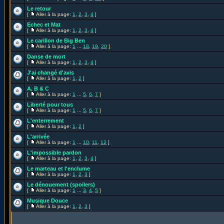
Le retour
[
Aller à la page:
1
,
2
,
3
,
4
]
Echec et Mat
[
Aller à la page:
1
,
2
,
3
,
4
]
Le carillon de Big Ben
[
Aller à la page:
1
...
18
,
19
,
20
]
Danse de mort
[
Aller à la page:
1
,
2
,
3
,
4
]
J'ai changé d'avis
[
Aller à la page:
1
,
2
]
A, B & C
[
Aller à la page:
1
...
5
,
6
,
7
]
Liberté pour tous
[
Aller à la page:
1
...
5
,
6
,
7
]
L'enterrement
[
Aller à la page:
1
,
2
]
L'arrivée
[
Aller à la page:
1
...
10
,
11
,
12
]
L'impossible pardon
[
Aller à la page:
1
,
2
,
3
,
4
]
Le marteau et l'enclume
[
Aller à la page:
1
,
2
,
3
]
Le dénouement (spoilers)
[
Aller à la page:
1
...
3
,
4
,
5
]
Musique Douce
[
Aller à la page:
1
,
2
,
3
]