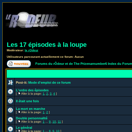
Les 17 épisodes à la loupe
Modérateur:
le rOdeur
Utilisateurs parcourant actuellement ce forum: Aucun
Forums du rÔdeur et de The Prizenarnumber6 Index du Foru
Post-it:
Mode d'emploi de ce forum
L'ordre des épisodes
[
Aller à la page:
1
,
2
,
3
,
4
]
Il était une fois
La mort en marche
[
Aller à la page:
1
,
2
]
Double personnalité
[
Aller à la page:
1
...
9
,
10
,
11
]
Le général
[
Aller à la page:
1
...
8
,
9
,
10
]