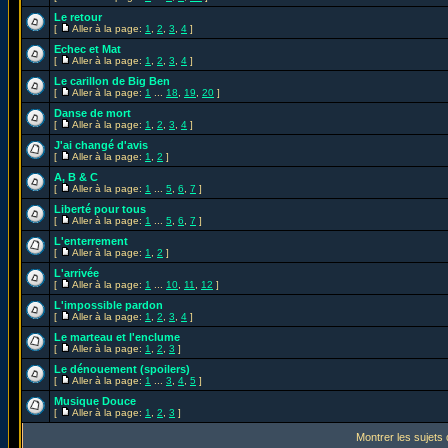
Le retour
[
Aller à la page:
1
,
2
,
3
,
4
]
Echec et Mat
[
Aller à la page:
1
,
2
,
3
,
4
]
Le carillon de Big Ben
[
Aller à la page:
1
...
18
,
19
,
20
]
Danse de mort
[
Aller à la page:
1
,
2
,
3
,
4
]
J'ai changé d'avis
[
Aller à la page:
1
,
2
]
A, B & C
[
Aller à la page:
1
...
5
,
6
,
7
]
Liberté pour tous
[
Aller à la page:
1
...
5
,
6
,
7
]
L'enterrement
[
Aller à la page:
1
,
2
]
L'arrivée
[
Aller à la page:
1
...
10
,
11
,
12
]
L'impossible pardon
[
Aller à la page:
1
,
2
,
3
,
4
]
Le marteau et l'enclume
[
Aller à la page:
1
,
2
,
3
]
Le dénouement (spoilers)
[
Aller à la page:
1
...
3
,
4
,
5
]
Musique Douce
[
Aller à la page:
1
,
2
,
3
]
Montrer les sujets