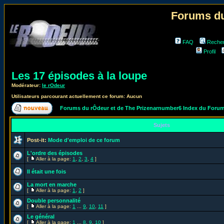
Forums du
FAQ
Reche
Profil
Les 17 épisodes à la loupe
Modérateur:
le rOdeur
Utilisateurs parcourant actuellement ce forum: Aucun
Forums du rÔdeur et de The Prizenarnumber6 Index du Foru
Sujets
Post-it:
Mode d'emploi de ce forum
L'ordre des épisodes
[
Aller à la page:
1
,
2
,
3
,
4
]
Il était une fois
La mort en marche
[
Aller à la page:
1
,
2
]
Double personnalité
[
Aller à la page:
1
...
9
,
10
,
11
]
Le général
[
Aller à la page:
1
...
8
,
9
,
10
]