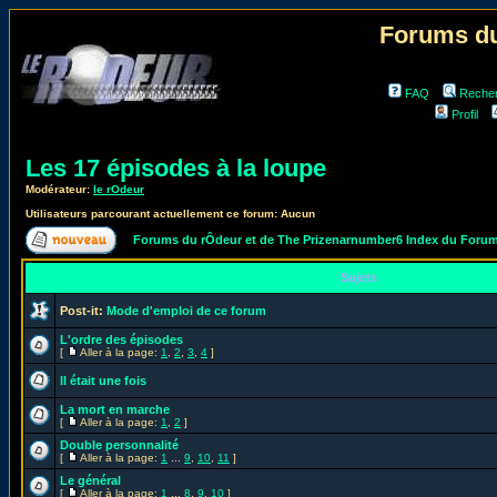
Forums du
FAQ
Reche
Profil
Les 17 épisodes à la loupe
Modérateur:
le rOdeur
Utilisateurs parcourant actuellement ce forum: Aucun
Forums du rÔdeur et de The Prizenarnumber6 Index du Foru
Sujets
Post-it:
Mode d'emploi de ce forum
L'ordre des épisodes
[
Aller à la page:
1
,
2
,
3
,
4
]
Il était une fois
La mort en marche
[
Aller à la page:
1
,
2
]
Double personnalité
[
Aller à la page:
1
...
9
,
10
,
11
]
Le général
[
Aller à la page:
1
...
8
,
9
,
10
]