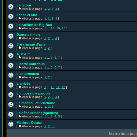
Le retour
[
Aller à la page:
1
,
2
,
3
,
4
]
Echec et Mat
[
Aller à la page:
1
,
2
,
3
,
4
]
Le carillon de Big Ben
[
Aller à la page:
1
...
18
,
19
,
20
]
Danse de mort
[
Aller à la page:
1
,
2
,
3
,
4
]
J'ai changé d'avis
[
Aller à la page:
1
,
2
]
A, B & C
[
Aller à la page:
1
...
5
,
6
,
7
]
Liberté pour tous
[
Aller à la page:
1
...
5
,
6
,
7
]
L'enterrement
[
Aller à la page:
1
,
2
]
L'arrivée
[
Aller à la page:
1
...
10
,
11
,
12
]
L'impossible pardon
[
Aller à la page:
1
,
2
,
3
,
4
]
Le marteau et l'enclume
[
Aller à la page:
1
,
2
,
3
]
Le dénouement (spoilers)
[
Aller à la page:
1
...
3
,
4
,
5
]
Musique Douce
[
Aller à la page:
1
,
2
,
3
]
Montrer les sujets